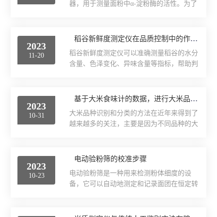
器，用于测量面粉中α-淀粉酶的活性。为了
的样品，而另一些则可能适用于较高浓度的
保证准确的测量结果，降落数值仪需要进行
样品。2.波长精度：比色计的波长精度越准
定期的校准。以下是降落数值仪的校准方
确，测量结果就越可靠。在选购时，应选择
法：1.准备校准物品：准备一支经过校准的
稻谷新鲜度测定仪在品质控制中的作用
具有高精度波长校准功能的比色计。3.光谱
2023
精密温度计、一只测量范围在0-300℃的烤
分辨率：一些比色计可能具有较高的光谱分
稻谷新鲜度测定仪可以准确测量稻谷的水分
11-20
箱或恒温箱、以及一个标准的样品。2.设定
辨率，可以更准确地...
含量、色泽变化、异味含量等指标，帮助判
烤箱或恒温箱：将烤箱或恒温箱设定在
断稻谷是否受潮、霉变或者变质，保障粮食
25℃。3.准备标准样品：将标准样品放入烤
安全。稻谷新鲜度测定仪在品质控制中具有
箱或恒温箱中，加热至25℃后取出。4.开始
重要作用。这种仪器可以快速准确地检测稻
基于大米食味计的数据，进行大米品种识别和分类的方法
校准：将仪器的温度传感器插入标准样品
2023
谷的新鲜程度，有效保障粮食的质量。在粮
中，等待5分钟。然后将精密温度计插入标
大米品种识别和分类的方法在近年来得到了
10-31
食储藏、加工和流通等环节，稻谷新鲜度测
准样品中，记录...
越来越多的关注，主要是因为不同品种的大
定仪提供了强有力的技术支持。它具有操作
米在口感、营养价值、生长环境等方面存在
简便、测定准确、可靠稳定等特点，能够及
显著的差异。因此，对于消费者和生产者来
时了解稻谷的新鲜度，帮助农民合理安排收
说，能够准确识别和分类大米品种是非常重
电动验粉筛的校准步骤
割时间，提高生产效率。同时，它也为大米
2023
要的。基于大米食味计的数据进行大米品种
加工企业提供了重要参数，保证产品的质量
电动验粉筛是一种用来检测粉体细度的设
10-23
识别和分类的方法，主要是通过分析大米的
和稳定性。除此之外，稻谷...
备，它可以自动地测定和记录面团在恒定转
化学成分和物理特性来完成的。食味计是一
速和恒定温度的和面过程中，面团相对和面
种能够检测大米中淀粉、蛋白质、脂肪、水
桨叶作用的阻力。电动验粉筛是样品在不同
分等成分的仪器，同时还可以通过检测大米
规格的筛子上筛理，达到不同的颗粒分离。