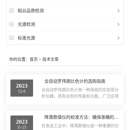
稻谷品质检测
光谱检测
标准光源
你的位置：
首页
> 技术文章
全自动罗伟朋比色计的选购指南
2023
全自动罗伟朋比色计是一种高级的实验室分
12-6
析仪器，具有出色的性能和功能，广泛应用
于化学、生物、环境和制药等领域。它以高
精度、高效率和便捷操作受到研究人员和实
验室技术人员的青睐。选购指南：1.测量范
降落数值仪的校准方法：确保准确的测量结果
2023
围：根据需要测量的样品浓度范围选择合适
在食品工业中，降落数值仪是一种重要的仪
11-25
的比色计。一些比色计可能适用于较低浓度