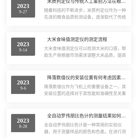
米质判定仪与传统人工鉴别方法在粮食品质检测方面的对比分析
的硬度、粘度、口感等物理特性，来评估大
2023
根据筛上物残留量计算出粉类粮食的粗细
米的口感和质量。在具体的方法上，可以采
随着科技的不断进步，米质判定仪作为一种
9-27
度。结构上采用重心低、精度高的蜗轮副作
用多种不同的算法和技术来...
先进的粮食品质检测设备，逐渐取代了传统
变速传动，通过偏心连杆机构作平面回转运
的人工鉴别方法。本文将对该仪器与传统人
动，在机内平衡装置的作用下，运转更平
工鉴别方法在粮食品质检测方面进行对比分
稳，和托盘一体的压紧杆座使筛子固定更可
析。首先，我们来看看传统的人工鉴别方
大米食味值测定仪的测定流程
靠，操作更方便。电子定时控制，定时精度
2023
法。这种方法依赖于专业操作员通过目视或
高。电动验粉筛的校准步骤：1.准备一个标
大米食味值测定仪可以检测大米的口感，帮
9-14
手感等方式来评估和判定粮食的品质。虽然
准筛，将电动验粉筛放置在其上...
助生产商根据市场需求调整大米品质，提高
经验丰富的操作员可以准确地识别出各种类
大米口感满意度，测试大米的香气，帮助生
型和等级的米粒，但该过程存在主观性和经
产商了解大米香气与什么品种、工艺、储存
验依赖性较强的问题。不同操作员之间可能
时间等生产因素相关，检测大米质量，通过
降落数值仪的安装位置有何考虑因素？
存在差异，并且需要投入大量时间和资源进
2023
生产管理、调整工艺等措施，提高大米的品
行培训。此外，在大规模生产中，高效率、
降落数值仪作为飞机上的重要设备之一，其
9-6
质。大米食味值测定仪的原理是利用近红外
一致性和可重复性也是一个挑...
安装位置的选择对于其性能和准确性至关重
透过式扫描原理，快速无损检测稻谷和大米
要。在确定降落数值仪的安装位置时需要考
的食味值、蛋白质、水分以及直链淀粉含
虑以下因素：首先，安装位置应保证传感器
量。它利用光学原理对大米的水分、蛋白
能够接收到准确的高度信号。该仪器通过测
全自动罗伟朋比色计的测量结果如何进行记录和保存？
质、直链淀粉和味值等指标进行测量，从而
2023
量大气压力变化来确定飞机的高度。因此，
实现对大米品质的客观描述。测定流程：1.
全自动罗伟朋比色计是一种常用的实验仪
8-28
安装位置应该避免影响到传感器接收到准确
仪器插上电源后，选择相应的...
器，用于测量样品的颜色和色差。在进行测
的压力信号。较理想的安装位置是在飞机底