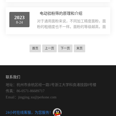
量时，我们需要记录和保存测量结果，以便
部，远离其他干扰源，如发动机排气口或气
后续的数据处理和分析。下面将介绍全自动
流扰动区域。其次，安装位置要考虑到设备
罗伟朋比色计的测量结果如何进行记录和保
电动验粉筛的原理和介绍
的便捷性和可维护性。由于该仪器是一个需
2023
存。首先，在进行测量之前，我们需要准备
要定期维护和校准的设备，因此安装位置应
对于通用面粉来说，不同加工精度面粉，面
8-24
好样品和标准曲线。样品可以是固体、液体
方便维修人员进行操作和维...
粉的粗细度也不一样。面粉的等级越高，面
或粉末，根据实际情况选择合适的样品处理
粉也越细，面粉粗细度一般用留存或通过的
和准备方法。标准曲线是用于校准仪器的参
筛孔来表示，这不仅影响面制食品的质量，
考曲线，可以通过测量一系列已知浓度的标
对面粉厂的技术经济指标来说也有很大的影
准溶液来建立。在进行测量时，我们需要将
首页
上一页
下一页
末页
响。电动验粉筛也得到了推广应用，在粮油
样品放置在测量室中，并选择合适的测量模
检测站、质量监督局等，都有配置相应的仪
式和参数。该仪器通常具有多...
器。原理是样品在不同规格的筛子上筛理，
达到不同的颗粒分离。根据筛上物残留量计
算出粉类粮食的粗细度。结构上采用重心
联系我们
低、精度高的蜗轮副作变速传动，通过偏心
连杆机构作平面回转运动，在机内平衡装置
地址：杭州市余杭区经一路1号浙江大学科良渚技园8号楼
的作用下，运转更平稳，和托...
传真：86-0571-86689717
Email：jingjing.xu@perkone.com
24小时在线客服，为您服务！