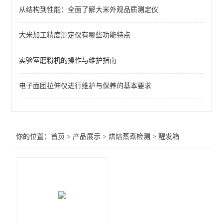
从结构到性能：全面了解大米外观品质测定仪
实验面条机
大米加工精度测定仪有哪些功能特点
醒发箱
面团成型机
实验室磨粉机的操作与维护指南
针式和面机
电子面团拉伸仪进行维护与保养的基本要求
查看全部 >>
你的位置：
首页
>
产品展示
>
烘焙蒸煮检测
>
醒发箱