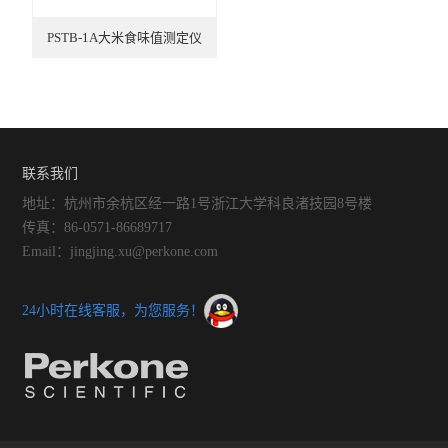
查看全部 >>
PSTB-1A大米食味值测定仪
联系我们
地址：杭州市余杭区经一路1号浙江大学科良渚技园8号楼
传真：86-0571-86689717
Email：jingjing.xu@perkone.com
24小时在线客服，为您服务！