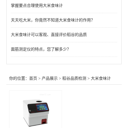
掌握要点合理使用大米食味计
大型砻谷机
天天吃大米，你竟然不知道大米食味计的作用？
除杂清理机
破损淀粉测定仪
大米食味计可以客观、直接评价稻谷的品质
脂肪酸值测定仪
面筋测定仪的特点，您了解多少？
米饭食味计
稻谷出米率检测仪
你的位置：
首页
>
产品展示
>
稻谷品质检测
>
大米食味计
大米加工精度测定仪
大米外观检测测定仪
稻谷新鲜度测定仪
大米食味计