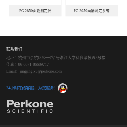
混样润麦仪
PG-2850面筋测定仪
PG-2950面筋测定系统
小麦粉加工精度测定仪
直链淀粉速测仪
盘式粉碎磨
联系我们
锤式旋风磨H250
地址：杭州市余杭区经一路1号浙江大学科良渚技园8号楼
传真：86-0571-86689717
面筋测定仪
Email：jingjing.xu@perkone.com
面团拉伸仪PE-T
24小时在线客服，为您服务！
粉质仪PF-E
大型实验磨粉机
降落数值仪