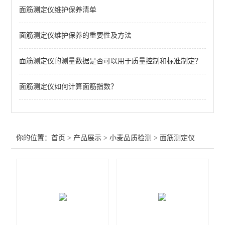
面筋测定仪维护保养清单
不完善粒测定仪（小麦、玉米、大豆、稻谷）
面筋测定仪维护保养的重要性及方法
不*粒测定仪（小麦、玉米）
全自动分样器
面筋测定仪的测量数据是否可以用于质量控制和标准制定？
沉降实验测定仪
面筋测定仪如何计算面筋指数？
全自动吹泡仪
流变发酵仪
你的位置：
首页
>
产品展示
>
小麦品质检测
>
面筋测定仪
全自动溶剂保持力测定仪
混合实验仪
RVA快速粘度仪
面团拉伸仪PE-E