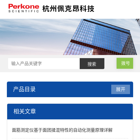
拨号
产品目录
展开
小麦品质检测
相关文章
小麦硬度指数测定仪
面筋测定仪基于面团揉混特性的自动化测量原理详解
低温型锤式旋风磨