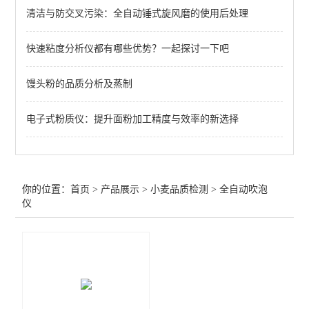
清洁与防交叉污染：全自动锤式旋风磨的使用后处理
不完善粒测定仪（小麦、玉米、大豆、稻谷）
快速粘度分析仪都有哪些优势？一起探讨一下吧
不*粒测定仪（小麦、玉米）
全自动分样器
馒头粉的品质分析及蒸制
沉降实验测定仪
电子式粉质仪：提升面粉加工精度与效率的新选择
全自动吹泡仪
流变发酵仪
你的位置：
首页
>
产品展示
>
小麦品质检测
>
全自动吹泡
全自动溶剂保持力测定仪
仪
混合实验仪
RVA快速粘度仪
面团拉伸仪PE-E