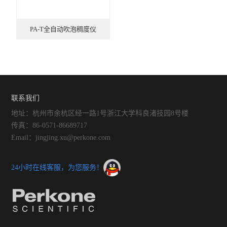
混样润麦仪
PA-T全自动吹泡稠度仪
小麦粉加工精度测定仪
直链淀粉速测仪
盘式粉碎磨
联系我们
锤式旋风磨H250
地址：杭州市余杭区经一路1号浙江大学科良渚技园8号楼
面筋测定仪
传真：86-0571-86689717
Email：jingjing.xu@perkone.com
面团拉伸仪PE-T
粉质仪PF-E
24小时在线客服，为您服务！
大型实验磨粉机
降落数值仪