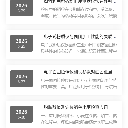
如何利用稻谷新鲜度测定仪快速评判粮库陈化粮比例？
提供技术依据。一、实验磨粉机整体结构组
2026
保证试验区域洁净。2.试验原料与耗材准备
成实验磨粉机整体结构紧凑、集成度高，主
粮库中的稻谷在长期储存过程中，受温度、
6-29
待测面粉、标准实验用水、和面设备、醒面
要由进料系统、研磨机构、筛...
湿度、微生物活动等因素影响，会发生缓慢
盒、刮面刀、电子天平、计时器。提前将环
的生理生化变化，导致品质下降，这种现象
境温度控制在24℃左右，水温恒定，减少温
称为陈化。陈化粮并非全部不能食用，但其
湿度对面筋弹性结果的干扰。3.试样标准化
中部分稻谷的脂肪酸值升高、酶活性降低、
电子式粉质仪与面团加工性能的关联性分析
制备精准称取定量面粉，按国标配比加水，
2026
食味品质变差，当陈化粮比例超过一定限度
和面至面团均匀无干粉颗粒；揉制完成后密
电子式粉质仪是面粉工业中用于测定面团粉
6-25
时，会严重影响加工成品的口感和营养价
封静置醒发，严格...
质特性的核心设备。它通过记录揉面过程中
值。因此，准确评判粮库中陈化粮所占的比
面团阻力的变化，绘制出粉质曲线，从而反
例，是粮食仓储管理的一项核心工作。传统
映出面粉的吸水率、形成时间、稳定时间等
检测方法如脂肪酸值测定、发芽率试验等，
关键指标。这些指标与面团的加工性能存在
电子面团拉伸仪测试参数对面团延展性评估的影响
操作烦琐、耗时长，难以实现大批量样品的
2026
着密切的因果关系，是指导企业生产配方调
快速筛查。而稻谷新鲜度测定仪的出现，为
电子面团拉伸仪是评价小麦粉面团流变学特
6-23
整和工艺优化的风向标。面粉的吸水率是粉
粮库提供了一种高效、客观的...
性的重要工具，广泛应用于粮食加工与烘焙
质仪测定的首要参数。它直接决定了生产过
研究领域。该仪器通过拉伸测试，测定面团
程中的加水量，进而影响产品的出品率和经
的延伸度、抗拉伸阻力及能量等指标，为判
济效益。吸水率高的面粉，能够吸收更多的
断面粉品质提供科学依据。然而，测试结果
脂肪酸值测定仪稻谷小麦检测应用
水分，使面团更加柔软，最终产品的口感通
2026
并非恒定不变，它极易受到仪器设定参数的
常也更加细腻湿润。如果粉质仪显示某批面
一、应用概述稻谷、小麦在仓储、加工、储
6-18
影响。深入理解这些参数的作用机制，对于
粉吸水率偏低，在实际生产...
存过程中，籽粒内部脂肪会逐步水解生成游
确保数据准确性与可比性至关重要。醒发时