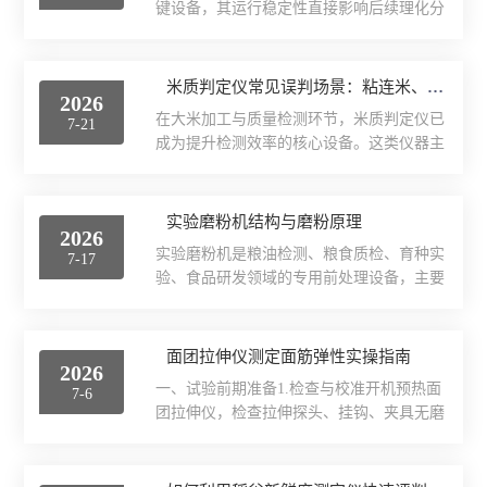
键设备，其运行稳定性直接影响后续理化分
校准规范以及GB/T22460-2008《动植物油脂
析的准确性。在连续作业场景中，自动喂料
罗维朋色泽的测定》等标准执行。日常校准
系统与温控保护模块的协同运作，是保障设
的第一步是环境确认。仪器应放置在稳固的
备长效运行的核心环节，相关运维工作需围
米质判定仪常见误判场景：粘连米、碎米、阴糯米的识别优化
实验台上，避开阳光直射，环境温度为二十
2026
绕这两个系统展开精细化操作。自动喂料系
二摄氏度左右，相对湿度不超过百分之六
在大米加工与质量检测环节，米质判定仪已
7-21
统的维护重点在于保障物料输送的均匀性与
十，且室内无振...
成为提升检测效率的核心设备。这类仪器主
连贯性。喂料装置通常采用电磁振动或螺旋
要通过高分辨率图像采集结合算法分析，快
推进方式，长期运行后，进料斗内壁易附着
速输出垩白度、整精米率等关键指标。但在
物料粉末，导致下料不畅。每日作业结束
实际运行中，部分特殊样本容易导致识别偏
实验磨粉机结构与磨粉原理
后，应清理进料斗残留物，检查振动器弹簧
2026
差，其中粘连米、碎米和阴糯米的检测稳定
片是否存在疲劳变形，螺旋输送器的叶片间
实验磨粉机是粮油检测、粮食质检、育种实
7-17
性尤为值得关注。粘连米是影响整精米率计
隙是否因磨损增大。当处理不...
验、食品研发领域的专用前处理设备，主要
算的主要因素之一。当大米含水率偏高或静
用于小麦、玉米、谷物等样品的标准化制
电荷积聚时，米粒容易相互吸附，形成团状
粉，将原料研磨成均匀细度的粉末样品，满
结构。传统阈值分割算法可能将其误判为单
足水分、灰分、面筋、理化指标及感官品质
面团拉伸仪测定面筋弹性实操指南
粒长米，导致整精米率虚高。针对这一问
2026
检测要求。与工业磨粉设备不同，实验磨粉
题，优化方向集中在图像预处理阶段。通过
一、试验前期准备1.检查与校准开机预热面
7-6
机追求研磨均匀性、细度可控性、样品回收
引入自适应膨胀腐蚀算法，可...
团拉伸仪，检查拉伸探头、挂钩、夹具无磨
率高、成分无破坏、数据重复性好。本文主
损、变形；确认力值传感器、位移装置运行
要介绍实验磨粉机的整体结构组成与核心磨
顺畅。定期使用标准校准块完成力值校准，
粉原理，为设备使用、方法优化及日常管理
消除检测偏差。清理仪器台面粉尘、面屑，