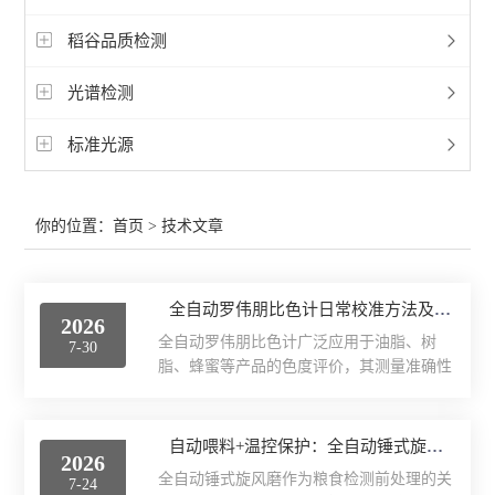
稻谷品质检测
光谱检测
标准光源
你的位置：
首页
> 技术文章
全自动罗伟朋比色计日常校准方法及标准滤光片使用规范
2026
全自动罗伟朋比色计广泛应用于油脂、树
7-30
脂、蜂蜜等产品的色度评价，其测量准确性
直接关系到产品质量判定。由于仪器长期运
行中光源会发生衰减，光学部件也可能受到
污染，建立规范的日常校准方法并正确使用
自动喂料+温控保护：全自动锤式旋风磨的运维要点拆解
2026
标准滤光片，是保障检测结果可靠的基础工
全自动锤式旋风磨作为粮食检测前处理的关
7-24
作。相关的校准工作可参照北京市地方计量