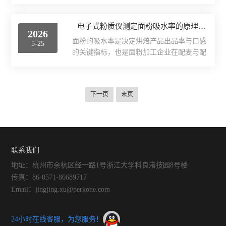
离脂肪酸，脂肪酸值越高，代表粮食陈化、
间是影响测试结果的关键变量之一。面团在
劣变程度越严重，口感与储藏稳定性越差。
醒发过程中，面筋网络会持续松弛与重组。
脂肪酸值测定仪依据粮食检测国标，自动完
电子式粉质仪测定面粉吸水率的原理与操作维修指南
醒发时间过短，面筋结构尚未充分形成，面
2026
成提取、滴定、数据计算，快速测定稻谷、
团表现出较高的抗拉伸阻力和较低的延伸
面粉的吸水率是决定烘焙产品出品率与口感
5-25
小麦脂肪酸值，广泛用于粮库入库验收、储
度；醒发时间过长，则面筋网...
的关键指标，也是面粉加工企业在配麦与配
藏轮换、粮油加工原料质检、市场粮食质量
粉工艺中必须掌握的核心参数。电子式粉质
监管等场景，是判定粮油新鲜度、划分储粮
仪作为国际谷物科技协会与国家标准推荐的
品质等级的核心专用设备。二、稻谷、小麦
专用检测设备，通过模拟面团揉混过程中的
检测前样品处理2.1样品取样与分样按照国标
下一页
末页
扭矩变化，能够精确测定面粉的较佳吸水
规范多点混合取样，稻谷、小麦去除石子、
率、形成时间、稳定时间及弱化度等粉质特
杂草、破碎霉变颗粒，...
性参数。相较于传统的机械式记录方式，电
子式粉质仪采用先进的数字传感技术，实现
了数据的实时采集与自动化分析，极大地提
联系我们
高了检测效率与精度。本文将系统介绍工作
原理，详细解读其在实验操作中的注意事
地址：杭州市余杭区经一路1号浙江大学科良渚技园8号楼
项，并针对设备运行中可能出现...
传真：86-0571-86689717
Email：jingjing.xu@perkone.com
24小时在线客服，为您服务！