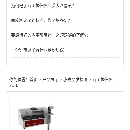
为何电子面团拉伸仪广受大众喜爱？
不完善粒测定仪（小麦、玉米、大豆、稻谷）
面筋测定仪的特点，您了解多少？
不*粒测定仪（小麦、玉米）
全自动分样器
要想很好的应用醒发箱，必须足够的了解它
沉降实验测定仪
一分钟带您了解什么是粉质仪
全自动吹泡仪
流变发酵仪
你的位置：
首页
>
产品展示
>
小麦品质检测
>
面团拉伸仪
全自动溶剂保持力测定仪
PE-E
混合实验仪
RVA快速粘度仪
面团拉伸仪PE-E