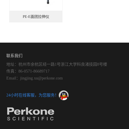
混样润麦仪
PE-E面团拉伸仪
小麦粉加工精度测定仪
直链淀粉速测仪
盘式粉碎磨
联系我们
锤式旋风磨H250
地址：杭州市余杭区经一路1号浙江大学科良渚技园8号楼
面筋测定仪
传真：86-0571-86689717
Email：jingjing.xu@perkone.com
面团拉伸仪PE-T
粉质仪PF-E
24小时在线客服，为您服务！
大型实验磨粉机
降落数值仪