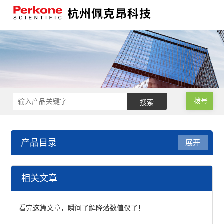
拨号
产品目录
展开
油脂品质检测
相关文章
全自动烟点仪
看完这篇文章，瞬间了解降落数值仪了！
全自动罗维朋比色计