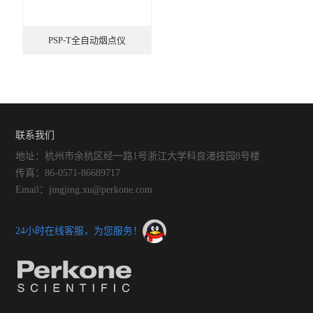
PSP-T全自动烟点仪
联系我们
地址：杭州市余杭区经一路1号浙江大学科良渚技园8号楼
传真：86-0571-86689717
Email：jingjing.xu@perkone.com
24小时在线客服，为您服务！