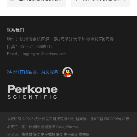
数据，进行大米品种识别和分
方法：确保准确的测量结果
类的方法
联系我们
地址：杭州市余杭区经一路1号浙江大学科良渚技园8号楼
传真：86-0571-86689717
Email：jingjing.xu@perkone.com
24小时在线客服，为您服务！
版权所有 © 2026 杭州佩克昂科技有限公司
备案号：浙ICP备15033096号-2
技
术支持：
化工仪器网
管理登陆
GoogleSitemap
关键词：
降落数值仪
,
电子式粉质仪
,
电子面团拉伸仪