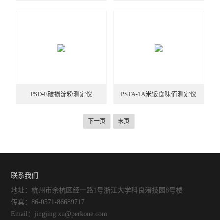
PSD-E破损淀粉测定仪
PSTA-1A米饭食味值测定仪
下一页
末页
联系我们
地址：杭州市余杭区经一路1号浙江大学科良渚技园8号楼
传真：86-0571-86689717
Email：jingjing.xu@perkone.com