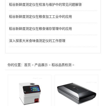
稻谷新鲜度测定仪在校准与维护中的常见问题解答
大型砻谷机
稻谷新鲜度测定仪在粮食加工工业中的应用
除杂清理机
破损淀粉测定仪
稻谷新鲜度测定仪在粮食储存管理中的应用
脂肪酸值测定仪
深入探索大米食味值测定仪的工作原理
米饭食味计
稻谷出米率检测仪
你的位置：
首页
>
产品展示
>
稻谷品质检测
>
大米加工精度测定仪
大米外观检测测定仪
稻谷新鲜度测定仪
大米食味计