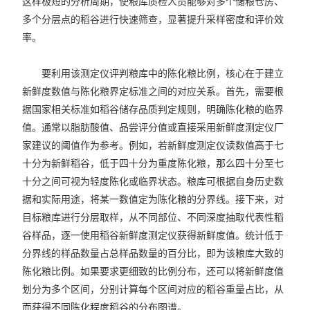
这样极短的分析周期，使粮库质检人员能够对多个储粮仓房、
多个分层点的稻谷进行快速筛查，显著提升采样密度和评价效
率。
要利用该测定仪评判粮库中的陈化粮比例，核心在于建立
新鲜度数值与陈化粮界定标准之间的对应关系。首先，需要根
据国家相关标准如稻谷储存品质判定规则，明确陈化粮的临界
值。通常以脂肪酸值、品尝评分值或直接采用新鲜度测定仪厂
家建议的阈值作为参考。例如，若新鲜度测定仪读数值高于七
十分为新鲜稻谷，低于四十分为重度陈化粮，那么四十分至七
十分之间可视为轻度陈化或临界状态。粮库可根据自身历史数
据和实际用途，将某一数值定为陈化粮的分界线。接下来，对
目标粮库进行分层取样，从不同部位、不同深度抽取代表性稻
谷样品，逐一使用稻谷新鲜度测定仪获得新鲜度值。统计低于
分界线的样品数量占总样品数量的百分比，即为该粮库大致的
陈化粮比例。如果要求更细致的比例分布，还可以将新鲜度值
划分为多个区间，分别计算每个区间对应的稻谷重量占比，从
而获得不同陈化程度稻谷的分布图谱。