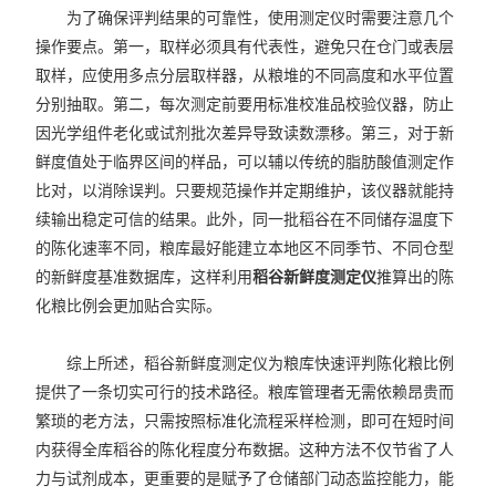
为了确保评判结果的可靠性，使用测定仪时需要注意几个
操作要点。第一，取样必须具有代表性，避免只在仓门或表层
取样，应使用多点分层取样器，从粮堆的不同高度和水平位置
分别抽取。第二，每次测定前要用标准校准品校验仪器，防止
因光学组件老化或试剂批次差异导致读数漂移。第三，对于新
鲜度值处于临界区间的样品，可以辅以传统的脂肪酸值测定作
比对，以消除误判。只要规范操作并定期维护，该仪器就能持
续输出稳定可信的结果。此外，同一批稻谷在不同储存温度下
的陈化速率不同，粮库最好能建立本地区不同季节、不同仓型
的新鲜度基准数据库，这样利用
稻谷新鲜度测定仪
推算出的陈
化粮比例会更加贴合实际。
综上所述，稻谷新鲜度测定仪为粮库快速评判陈化粮比例
提供了一条切实可行的技术路径。粮库管理者无需依赖昂贵而
繁琐的老方法，只需按照标准化流程采样检测，即可在短时间
内获得全库稻谷的陈化程度分布数据。这种方法不仅节省了人
力与试剂成本，更重要的是赋予了仓储部门动态监控能力，能