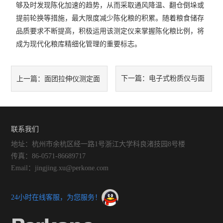
够及时发现陈化加速的趋势，从而采取通风降温、翻仓倒垛或
提前轮换等措施，最大限度减少陈化粮的积累。随着粮食储存
品质要求不断提高，积极运用该测定仪来掌握陈化粮比例，将
成为现代化粮库精细化管理的重要标志。
下一篇：
电子式粉质仪与面
上一篇：
面团拉伸仪测定面
团加工性能的关联性分析
筋弹性实操指南
联系我们
地址：杭州市余杭区经一路1号浙江大学科良渚技园8号楼
传真：86-0571-86689717
Email：jingjing.xu@perkone.com
24小时在线客服，为您服务！