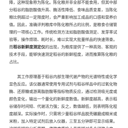
降，这种现象称为陈化。陈化粮并非全部不能食用，但其中部
分稻谷的脂肪酸值升高、酶活性降低、食味品质变差，当陈化
粮比例超过一定限度时，会严重影响加工成品的口感和营养价
值。因此，准确评判粮库中陈化粮所占的比例，是粮食仓储管
理的一项核心工作。传统检测方法如脂肪酸值测定、发芽率试
验等，操作烦琐、耗时长，难以实现大批量样品的快速筛查。
而
稻谷新鲜度测定仪
的出现，为粮库提供了一种高效、客观的
技术手段，能够快速测定稻谷的新鲜程度，进而推算陈化粮的
占比。
其工作原理基于稻谷内部生理代谢产物的光谱特性或化学
显色反应。该仪器通常使用专用试剂与稻谷样品中的过氧化物
酶、还原糖或游离脂肪酸等指标物质反应，通过检测吸光度或
颜色变化，输出一个量化的新鲜度数值。新鲜度越高，表示稻
谷储存时间短、代谢活力强；反之，数值越低，则表明陈化程
度越深。实际操作时，只需将少量稻谷样品脱壳碾磨成糙米或
米粉，加入特定试剂后放入仪器，三至五分钟即可显示结果。