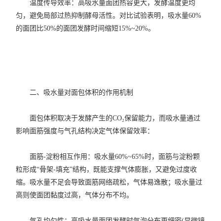
​温度传导效率：高吸水量面团热容更大，发酵温度更均
匀，避免局部过热抑制酵母活性。对比试验表明，吸水量60%
的面团比50%的面团发酵时间缩短15%~20%。
​二、吸水量对面包体积的作用机制
面包体积取决于发酵产生的CO₂保留能力，而吸水量通过
影响面筋强度与气孔结构决定气体保留效率：
​面筋-淀粉相互作用：吸水量60%~65%时，面筋与淀粉颗
粒形成“骨架-填充”结构，既能支撑气体膨胀，又避免过度收
缩。吸水量不足会导致面筋网络疏松，气体易逸散；吸水量过
高则使面团黏度过高，气体分布不均。
​气孔均匀性：高吸水量面团发酵时气泡分布更细密(显微镜