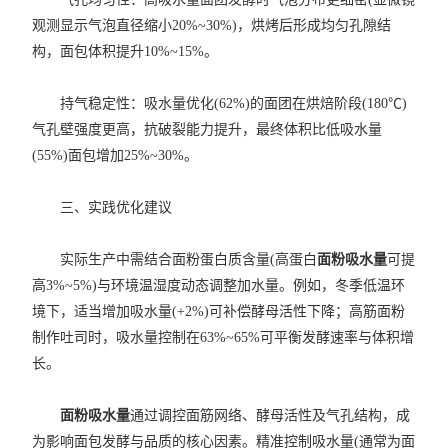
观测显示气泡直径缩小20%~30%)，烘烤后形成均匀孔隙结
构，面包体积提升10%~15%。
​持气稳定性：吸水量优化(62%)的面团在烘焙阶段(180℃)
气孔壁强度更高，抗破裂能力提升，最终体积比低吸水量
(55%)面包增加25%~30%。
​三、实践优化建议
实际生产中需结合面粉蛋白质含量(高蛋白
面粉吸水量
可提
高3%~5%)与环境温湿度动态调整加水量。例如，冬季低温环
境下，适当增加吸水量(+2%)可补偿酵母活性下降；高筋面粉
制作吐司时，吸水量控制在63%~65%可平衡发酵速率与体积增
长。​
面粉吸水量
通过调控面筋网络、酵母活性及气孔结构，成
为影响面包发酵与品质的核心因素。精准控制吸水量(通常为面