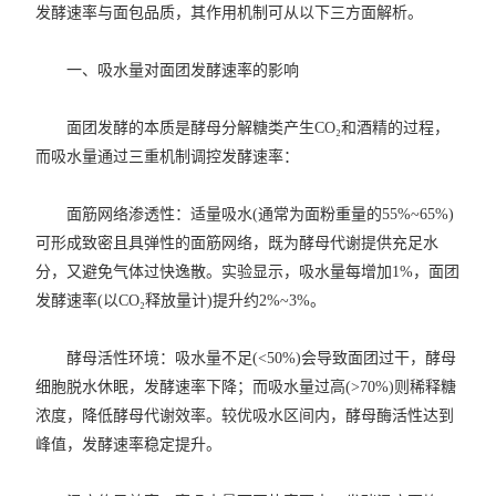
发酵速率与面包品质，其作用机制可从以下三方面解析。
​一、吸水量对面团发酵速率的影响
面团发酵的本质是酵母分解糖类产生CO₂和酒精的过程，
而吸水量通过三重机制调控发酵速率：
​面筋网络渗透性：适量吸水(通常为面粉重量的55%~65%)
可形成致密且具弹性的面筋网络，既为酵母代谢提供充足水
分，又避免气体过快逸散。实验显示，吸水量每增加1%，面团
发酵速率(以CO₂释放量计)提升约2%~3%。
​酵母活性环境：吸水量不足(<50%)会导致面团过干，酵母
细胞脱水休眠，发酵速率下降；而吸水量过高(>70%)则稀释糖
浓度，降低酵母代谢效率。较优吸水区间内，酵母酶活性达到
峰值，发酵速率稳定提升。