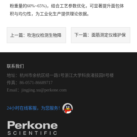
粉重量的60%~65%)，结合工艺参数优化，可显著提升面包体
积与均匀性，为工业化生产提供理论依据。
下一篇：
面筋测定仪维护保
上一篇：
吹泡仪检测生物降
养清单
解材料气泡破裂行为与材料韧
联系我们
性相关性研究
地址：杭州市余杭区经一路1号浙江大学科良渚技园8号楼
传真：86-0571-86689717
Email：jingjing.xu@perkone.com
24小时在线客服，为您服务！