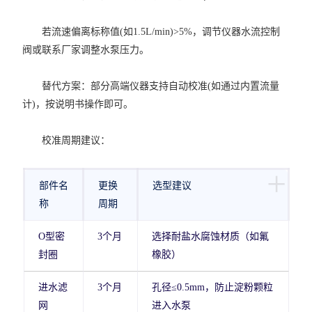
若流速偏离标称值(如1.5L/min)>5%，调节仪器水流控制
阀或联系厂家调整水泵压力。
替代方案：部分高端仪器支持自动校准(如通过内置流量
计)，按说明书操作即可。
校准周期建议：
+
部件名
更换
选型建议
称
周期
O型密
3个月
选择耐盐水腐蚀材质（如氟
封圈
橡胶）
进水滤
3个月
孔径≤0.5mm，防止淀粉颗粒
网
进入水泵