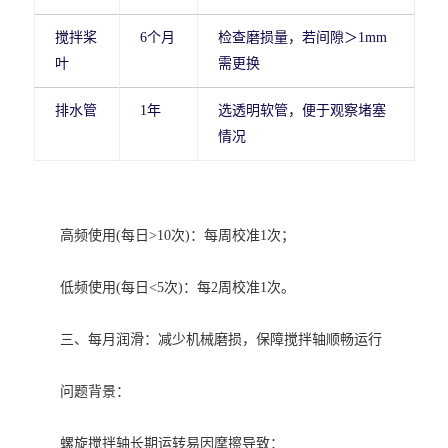
搅拌桨
6个月
检查磨损量，若间隙＞1mm
叶
需更换
排水管
1年
选透明软管，便于观察堵塞
情况
高频使用(每日>10次)：每周校准1次；
低频使用(每日<5次)：每2周校准1次。
三、每月润滑：减少机械磨损，保障搅拌轴顺畅运行
问题背景：
螺旋搅拌轴长期运转易因摩擦导致：