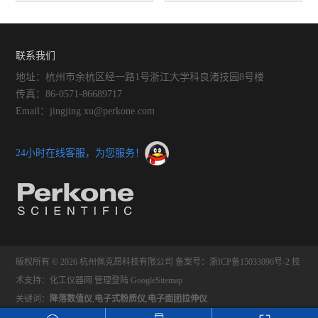
维护与保养策略：延长设备寿
发酵速率及面包体积的影响
命的实用技巧
联系我们
地址：杭州市余杭区经一路1号浙江大学科良渚技园8号楼
传真：86-0571-86689717
Email：jingjing.xu@perkone.com
24小时在线客服，为您服务！
版权所有 © 2026 杭州佩克昂科技有限公司
备案号：浙ICP备15033096号-2
技
术支持：
化工仪器网
管理登陆
GoogleSitemap
关键词：
降落数值仪
,
电子式粉质仪
,
电子面团拉伸仪