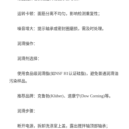
运转卡顿：面筋分离不均匀，影响检测重复性；
噪音增大：提示轴承或密封圈磨损，需及时处理。
润滑操作：
润滑剂选择：
使用食品级润滑脂(如NSF H1认证硅脂)，避免普通润滑油
污染样品。
推荐品牌：克鲁勃(Klüber)、道康宁(Dow Corning)等。
润滑步骤：
断开电源，拆卸洗涤室上盖，露出搅拌轴顶部轴承；