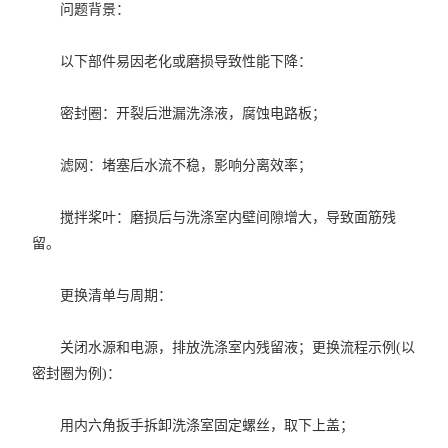
问题背景：
以下部件易因老化或磨损导致性能下降：
密封圈：开裂后泄漏洗涤液，腐蚀电路板；
滤网：堵塞后水流不稳，影响分离效率；
搅拌桨叶：磨损后与洗涤室内壁间隙增大，导致面筋残
留。
更换清单与周期：
关闭水源和电源，排放洗涤室内残留液；更换流程示例(以
密封圈为例)：
用内六角扳手拆卸洗涤室固定螺丝，取下上盖；