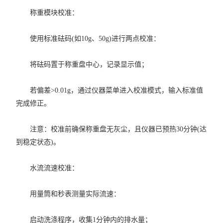
称重模块校准：
使用标准砝码(如10g、50g)进行两点校准：
将砝码置于称重盘中心，记录显示值；
若偏差>0.01g，通过仪器菜单进入校准模式，输入标准值
完成修正。
注意：校准前确保称重盘无灰尘，且仪器已预热30分钟(达
到稳定状态)。
水流流速校准：
用量筒和秒表测量实际流速：
启动洗涤程序，收集1分钟内的排水量；