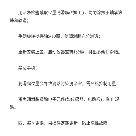
用洁净棉签蘸取少量润滑脂(约0.1g)，均匀涂抹于轴承滚
珠和轨道；
手动旋转搅拌轴5-10圈，使润滑脂充分渗透；
重新安装上盖，启动仪器空转1分钟，排出多余润滑脂。
禁忌事项：
润滑脂过量会导致滴落污染洗涤室，需严格控制用量；
避免润滑脂接触电子元件(如传感器、电路板)，防止短
路。
四、每季更换：易损件定期更新，防止隐性故障