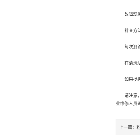
故障现象：
排查方
每次测试结
在清洗后检
如果搅拌刀
请注意，
业维修人员
上一篇：