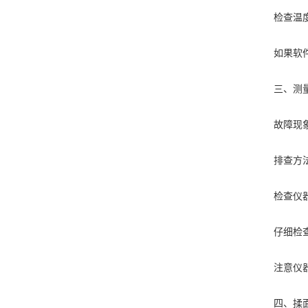
检查温度传
如果软件配
三、测量
故障现象：
排查方
检查仪器的
仔细检查样
注意仪器的
四、揉面