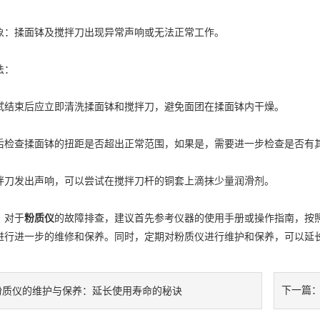
揉面钵及搅拌刀出现异常声响或无法正常工作。
法：
束后应立即清洗揉面钵和搅拌刀，避免面团在揉面钵内干燥。
查揉面钵的扭距是否超出正常范围，如果是，需要进一步检查是否有其
发出声响，可以尝试在搅拌刀杆的铜套上滴抹少量润滑剂。
对于
粉质仪
的故障排查，建议首先参考仪器的使用手册或操作指南，按
进行进一步的维修和保养。同时，定期对粉质仪进行维护和保养，可以延
下一篇
粉质仪的维护与保养：延长使用寿命的秘诀