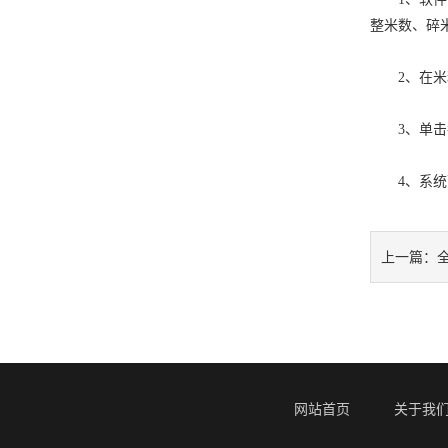
整米数、碎
2、在米粒
3、单击每
4、系统可
上一篇：
网站首页
关于我