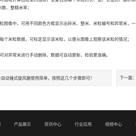
米数、整精米率；
图像中，可用不同颜色方框显示出碎米、整米、米粒编号和异常米，一
个米粒数据，可标定显示该米粒，以便从图像上观察该米粒的情况；
对异常米进行手动删除，数据可自动更新，检验更准确。
下一篇
全自动锤式旋风磨使用简单，按照这几个步骤即可！
们
产品展示
资讯中心
行业应用
视频中心