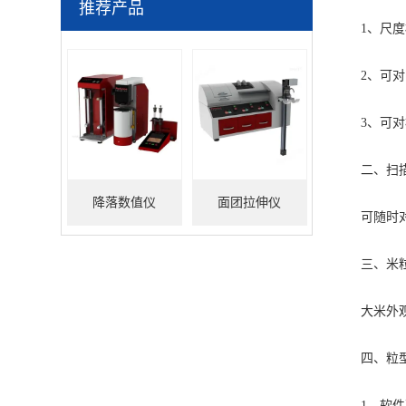
推荐产品
1、尺度
2、可对系
3、可对检
二、扫描
降落数值仪
面团拉伸仪
可随时对米
三、米粒
大米外观品
四、粒型
1、软件可