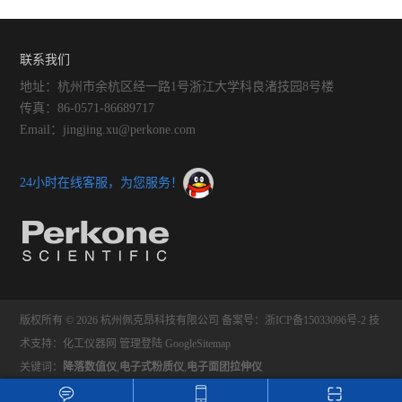
观、直接评价稻谷的品质
观品质测定仪都有哪些功能
联系我们
地址：杭州市余杭区经一路1号浙江大学科良渚技园8号楼
传真：86-0571-86689717
Email：jingjing.xu@perkone.com
24小时在线客服，为您服务！
版权所有 © 2026 杭州佩克昂科技有限公司
备案号：浙ICP备15033096号-2
技
术支持：
化工仪器网
管理登陆
GoogleSitemap
关键词：
降落数值仪
,
电子式粉质仪
,
电子面团拉伸仪