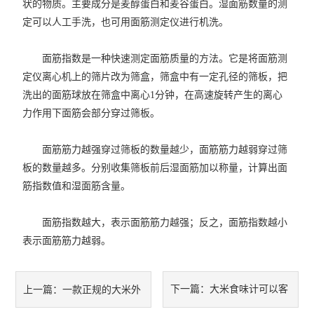
状的物质。主要成分是麦醇蛋白和麦谷蛋白。湿面筋数量的测
定可以人工手洗，也可用面筋测定仪进行机洗。
面筋指数是一种快速测定面筋质量的方法。它是将面筋测
定仪离心机上的筛片改为筛盒，筛盒中有一定孔径的筛板，把
洗出的面筋球放在筛盒中离心1分钟，在高速旋转产生的离心
力作用下面筋会部分穿过筛板。
面筋筋力越强穿过筛板的数量越少，面筋筋力越弱穿过筛
板的数量越多。分别收集筛板前后湿面筋加以称量，计算出面
筋指数值和湿面筋含量。
面筋指数越大，表示面筋筋力越强；反之，面筋指数越小
表示面筋筋力越弱。
下一篇：
大米食味计可以客
上一篇：
一款正规的大米外