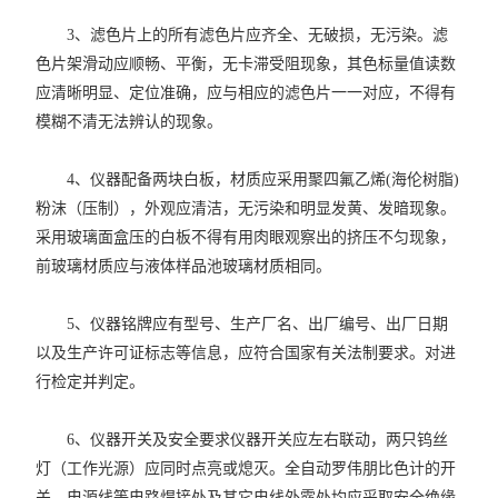
3、滤色片上的所有滤色片应齐全、无破损，无污染。滤
色片架滑动应顺畅、平衡，无卡滞受阻现象，其色标量值读数
应清晰明显、定位准确，应与相应的滤色片一一对应，不得有
模糊不清无法辨认的现象。
4、仪器配备两块白板，材质应采用聚四氟乙烯(海伦树脂)
粉沫（压制），外观应清洁，无污染和明显发黄、发暗现象。
采用玻璃面盒压的白板不得有用肉眼观察出的挤压不匀现象，
前玻璃材质应与液体样品池玻璃材质相同。
5、仪器铭牌应有型号、生产厂名、出厂编号、出厂日期
以及生产许可证标志等信息，应符合国家有关法制要求。对进
行检定并判定。
6、仪器开关及安全要求仪器开关应左右联动，两只钨丝
灯（工作光源）应同时点亮或熄灭。全自动罗伟朋比色计的开
关、电源线等电路焊接处及其它电线外露处均应采取安全绝缘