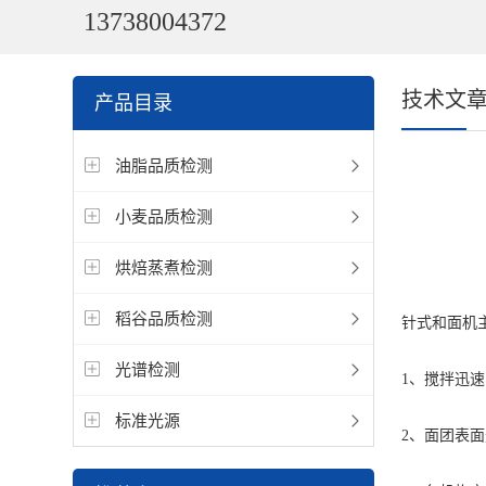
13738004372
技术文
产品目录
油脂品质检测
小麦品质检测
烘焙蒸煮检测
稻谷品质检测
针式和面机
光谱检测
1、搅拌迅
标准光源
2、面团表