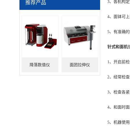
3、各机构
推荐产品
4、面钵可
5、有准确
针式和面机
1、开启前
降落数值仪
面团拉伸仪
2、经常检
3、检查各
4、和面时
5、机器使