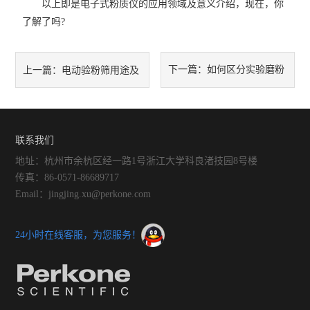
以上即是电子式粉质仪的应用领域及意义介绍，现在，你
了解了吗?
下一篇：
如何区分实验磨粉
上一篇：
电动验粉筛用途及
机与传统磨粉机?
工作原理介绍
联系我们
地址：杭州市余杭区经一路1号浙江大学科良渚技园8号楼
传真：86-0571-86689717
Email：jingjing.xu@perkone.com
24小时在线客服，为您服务！