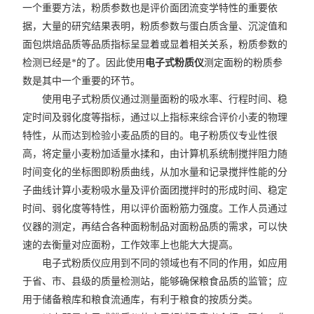
一个重要方法，粉质参数也是评价面团流变学特性的重要依
据，大量的研究结果表明，粉质参数与蛋白质含量、沉淀值和
面包烘焙品质等品质指标呈显着或显着相关关系，粉质参数的
检测已经是*的了。因此使用
电子式粉质仪
测定面粉的粉质参
数是其中一个重要的环节。
使用电子式粉质仪通过测量面粉的吸水率、行程时间、稳
定时间及弱化度等指标，通过以上指标来综合评价小麦的物理
特性，从而达到检验小麦品质的目的。电子粉质仪专业性很
高，将定量小麦粉加适量水揉和，由计算机系统制搅拌阻力随
时间变化的坐标图即粉质曲线，从加水量和记录搅拌性能的分
子曲线计算小麦粉吸水量及评价面团搅拌时的形成时间、稳定
时间、弱化度等特性，用以评价面粉筋力强度。工作人员通过
仪器的测定，再结合各种面粉制品对面粉品质的需求，可以快
速的去衡量对应面粉，工作效率上也能大大提高。
电子式粉质仪应用到不同的领域也有不同的作用，如应用
于省、市、县级的质量检测站，能够确保粮食品质的监管；应
用于储备粮库和粮食流通库，有利于粮食的按质分类。