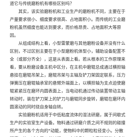
道它与传统磨粉机有哪些区别吗？
其实，该实验磨粉机和工业生产的磨粉机不同，主要在于
产量要求很小、细度要求很高、占地面积小。而传统的工业磨
粉机虽然细度也能达到要求，而价格昂贵、占地面积大等原
因。
从组成结构上看，小型雷蒙磨与其他磨粉设备并没有什么
区别，不过区别主要在于小型磨粉机体型小，辅助设备配置不
全（或部分齐全），这是从表面上看。若从根本的工作原理来
看，要从粉磨设备主机中区分，在主机中磨辊总成通过横担轴
悬挂在磨辊吊架上，磨辊吊架与主轴及铲刀架固定联系，压力
弹簧压在磨辊轴承室的悬臂外端面上，以横担轴为支点迫使磨
辊紧紧压在磨环内圆表面上，当电动机通过传动装置带动主轴
转动时，装在铲刀架上的铲刀与磨辊同步旋转，磨辊在磨环内
圆滚动的同时绕自身轴自转。
实验磨粉机适用于中低粘度流体的湿法研磨，属于间歇式
生产的实验室生产设备。物料通过研磨介质之间不规则的碰撞
所产生的各个方向的*动能，使物料中的颗粒粒径变小。分散