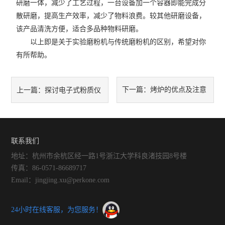
研磨一体，减少了工艺过程，一台设备加一个容器即能完成分
散研磨，提高生产效率，减少了物料浪费。较其他研磨设备，
该产品清洗方便，适合多品种物料研磨。
以上即是关于实验磨粉机与传统磨粉机的区别，希望对你
有所帮助。
下一篇：
烤炉的优点及注意
上一篇：
探讨电子式粉质仪
事项
的应用领域及意义
联系我们
地址：杭州市余杭区经一路1号浙江大学科良渚技园8号楼
传真：86-0571-86689717
Email：jingjing.xu@perkone.com
24小时在线客服，为您服务！