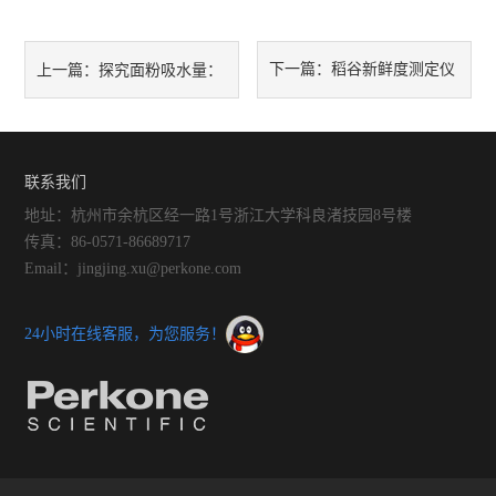
下一篇：
稻谷新鲜度测定仪
上一篇：
探究面粉吸水量：
与传统质量评估方法的比较
小麦蛋白质含量与吸水量的关
联系我们
系
地址：杭州市余杭区经一路1号浙江大学科良渚技园8号楼
传真：86-0571-86689717
Email：jingjing.xu@perkone.com
24小时在线客服，为您服务！