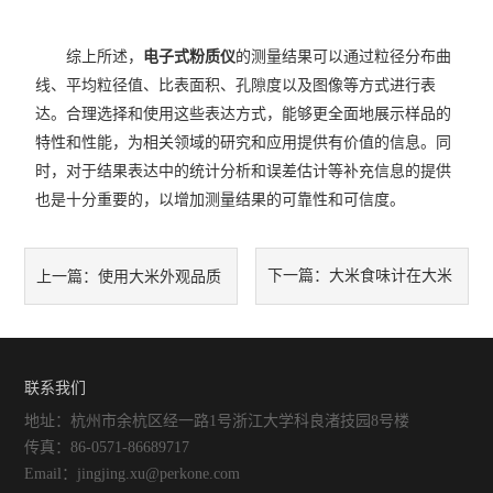
综上所述，
电子式粉质仪
的测量结果可以通过粒径分布曲
线、平均粒径值、比表面积、孔隙度以及图像等方式进行表
达。合理选择和使用这些表达方式，能够更全面地展示样品的
特性和性能，为相关领域的研究和应用提供有价值的信息。同
时，对于结果表达中的统计分析和误差估计等补充信息的提供
也是十分重要的，以增加测量结果的可靠性和可信度。
下一篇：
大米食味计在大米
上一篇：
使用大米外观品质
品质改进和大米产业可持续发
测定仪如何确定大米的透明
展方面有何贡献？
联系我们
度？
地址：杭州市余杭区经一路1号浙江大学科良渚技园8号楼
传真：86-0571-86689717
Email：jingjing.xu@perkone.com