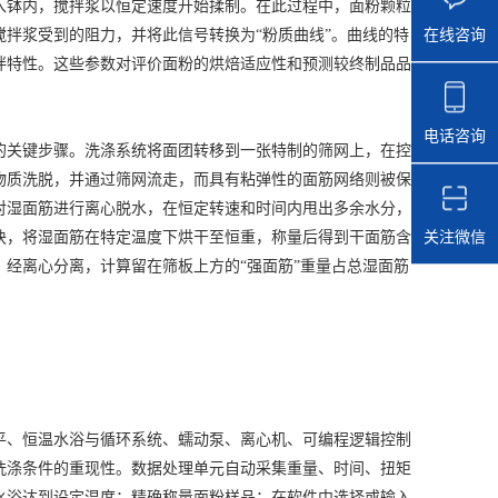
入钵内，搅拌浆以恒定速度开始揉制。在此过程中，面粉颗粒
在线咨询
拌浆受到的阻力，并将此信号转换为“粉质曲线”。曲线的特
拌特性。这些参数对评价面粉的烘焙适应性和预测较终制品品
电话咨询
关键步骤。洗涤系统将面团转移到一张特制的筛网上，在控
物质洗脱，并通过筛网流走，而具有粘弹性的面筋网络则被保
对湿面筋进行离心脱水，在恒定转速和时间内甩出多余水分，
关注微信
块，将湿面筋在特定温度下烘干至恒重，称量后得到干面筋含
经离心分离，计算留在筛板上方的“强面筋”重量占总湿面筋
平、恒温水浴与循环系统、蠕动泵、离心机、可编程逻辑控制
洗涤条件的重现性。数据处理单元自动采集重量、时间、扭矩
水浴达到设定温度；精确称量面粉样品；在软件中选择或输入