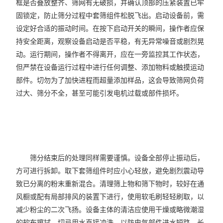
框是否叠放整齐、筛网有无破损，并确认顶部的压紧装置已牢
固锁定，防止筛分过程中套筛组件松脱飞出。启动设备前，需
设定好合适的振动时间。在按下启动开关的瞬间，操作者应保
持安全距离，观察设备启动是否平稳，有无异常噪音或剧烈晃
动。运行期间，操作者不得离开，应在一旁监控其工作状态，
但严禁在设备运行过程中进行任何调整、添加物料或触摸运动
部件。切勿为了加快进程而超量添加样品，这会导致筛网负荷
过大、筛分不全，甚至可能引发电机过载或部件损坏。
筛分结束后的处理同样需要谨慎。设备全部停止振动后，
方可进行拆卸。取下套筛组件时应小心轻放，避免剧烈震动导
致已分离的粉末重新混合。清理筛上物和筛下物时，较好在通
风橱或配有局部排风的装置下进行，使用软毛刷轻轻刷取，以
减少粉尘的二次飞扬。设备主体的清洁应使用干燥或略微潮湿
的软布擦拭，切忌用水直接冲洗，以防电气部件进水短路。长