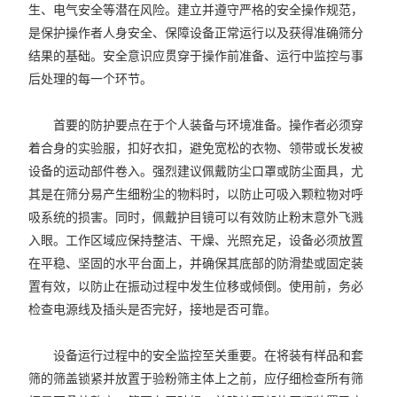
生、电气安全等潜在风险。建立并遵守严格的安全操作规范，
是保护操作者人身安全、保障设备正常运行以及获得准确筛分
结果的基础。安全意识应贯穿于操作前准备、运行中监控与事
后处理的每一个环节。
首要的防护要点在于个人装备与环境准备。操作者必须穿
着合身的实验服，扣好衣扣，避免宽松的衣物、领带或长发被
设备的运动部件卷入。强烈建议佩戴防尘口罩或防尘面具，尤
其是在筛分易产生细粉尘的物料时，以防止可吸入颗粒物对呼
吸系统的损害。同时，佩戴护目镜可以有效防止粉末意外飞溅
入眼。工作区域应保持整洁、干燥、光照充足，设备必须放置
在平稳、坚固的水平台面上，并确保其底部的防滑垫或固定装
置有效，以防止在振动过程中发生位移或倾倒。使用前，务必
检查电源线及插头是否完好，接地是否可靠。
设备运行过程中的安全监控至关重要。在将装有样品和套
筛的筛盖锁紧并放置于验粉筛主体上之前，应仔细检查所有筛