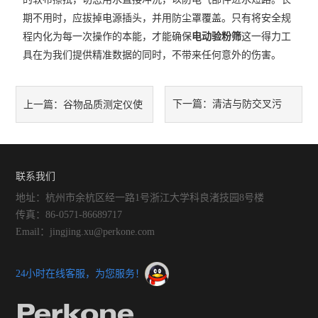
期不用时，应拔掉电源插头，并用防尘罩覆盖。只有将安全规
程内化为每一次操作的本能，才能确保
电动验粉筛
这一得力工
具在为我们提供精准数据的同时，不带来任何意外的伤害。
下一篇：
清洁与防交叉污
上一篇：
谷物品质测定仪使
染：全自动锤式旋风磨的使用
用技巧与注意事项
后处理
联系我们
地址：杭州市余杭区经一路1号浙江大学科良渚技园8号楼
传真：86-0571-86689717
Email：jingjing.xu@perkone.com
24小时在线客服，为您服务！