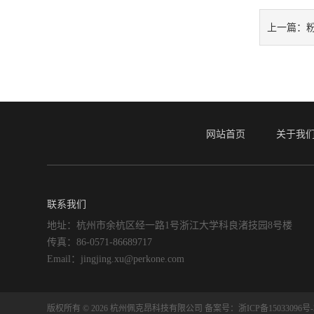
上一篇：
网站首页
关于我
联系我们
地址：杭州市余杭区经一路1号浙江大学科良渚技园8号楼
传真：86-0571-86689717
Email：jingjing.xu@perkone.com
版权所有 © 2026 杭州佩克昂科技有限公司
备案号：浙ICP备15033096号-