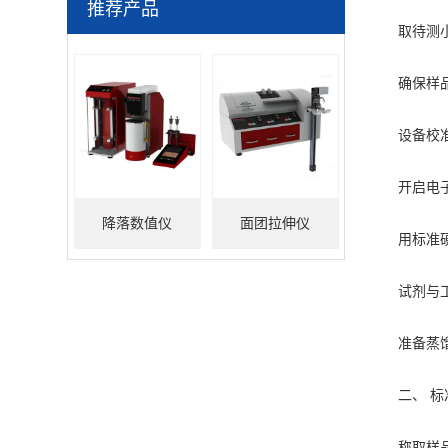
推荐产品
取待测小麦粉
确保样品无
设备校准
开启电子粉质
降落数值仪
面团拉伸仪
用标准硬度
试剂与工
准备蒸馏水(
二、 标准
称取样品