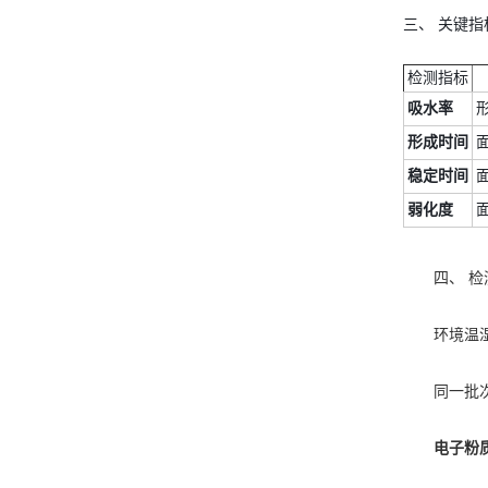
三、 关键
检测指标
吸水率
形成时间
面
稳定时间
面
弱化度
面
四、 检
环境温湿度
同一批次面
电子粉