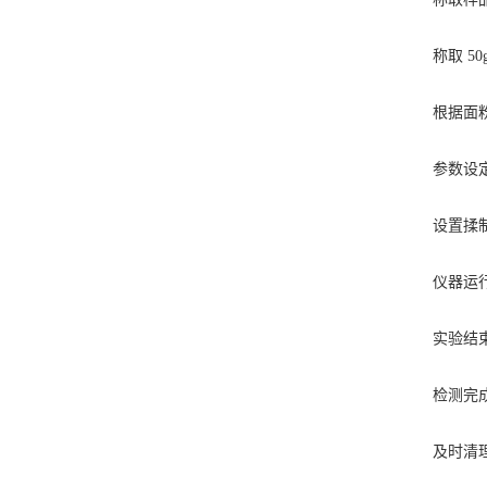
称取 50
根据面粉预估
参数设定
设置揉制转速
仪器运行过
实验结束
检测完成后
及时清理揉