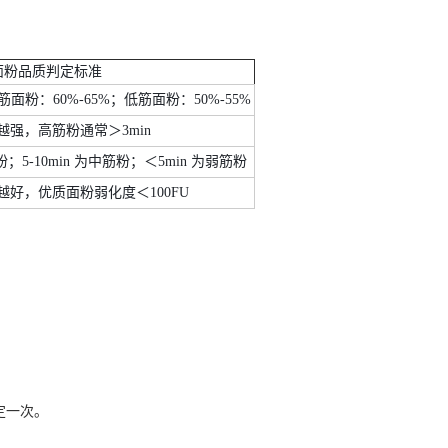
面粉品质判定标准
筋面粉：60%-65%；低筋面粉：50%-55%
强，高筋粉通常＞3min
；5-10min 为中筋粉；＜5min 为弱筋粉
好，优质面粉弱化度＜100FU
定一次。