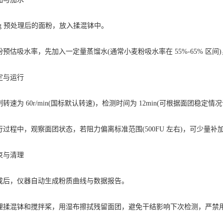
g 预处理后的面粉，放入揉混钵中。
吸水率，先加入一定量蒸馏水(通常小麦粉吸水率在 55%-65% 区间
与运行
为 60r/min(国标默认转速)，检测时间为 12min(可根据面团稳定情况
程中，观察面团状态，若阻力偏离标准范围(500FU 左右)，可少量补
与清理
，仪器自动生成粉质曲线与数据报告。
混钵和搅拌桨，用湿布擦拭残留面团，避免干结影响下次检测，严禁用