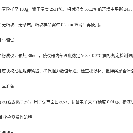
样品 100g，置于温度 25±1℃、相对湿度 65±2% 的环境中平衡 2
结块、无杂质，结块样品需过 0.2mm 筛网后再使用。
与调试
仪，预热 30min，使仪器内部温度稳定至 30±0.2℃(国标规定检测温
块校准扭矩传感器，确保阻力数值精准；检查揉混钵、搅拌桨是否清洁
具准备
或去离子水)，用于调节面团水分；配备电子天平(精度 0.01g)、移
化检测操作流程
与加水