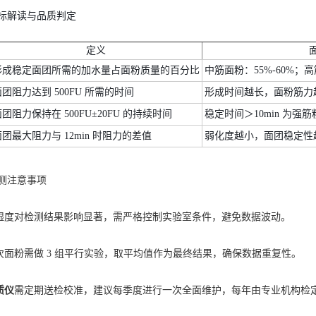
指标解读与品质判定
定义
形成稳定面团所需的加水量占面粉质量的百分比
中筋面粉：55%-60%；高
团阻力达到 500FU 所需的时间
形成时间越长，面粉筋力越
团阻力保持在 500FU±20FU 的持续时间
稳定时间＞10min 为强筋粉
团最大阻力与 12min 时阻力的差值
弱化度越小，面团稳定性越
测注意事项
对检测结果影响显著，需严格控制实验室条件，避免数据波动。
粉需做 3 组平行实验，取平均值作为最终结果，确保数据重复性。
质仪
需定期送检校准，建议每季度进行一次全面维护，每年由专业机构检