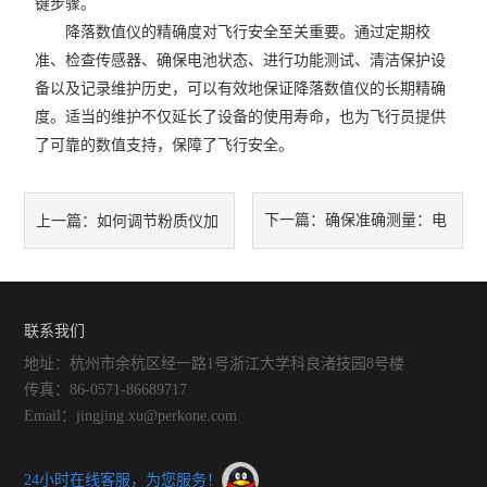
键步骤。
降落数值仪的精确度对飞行安全至关重要。通过定期校
准、检查传感器、确保电池状态、进行功能测试、清洁保护设
备以及记录维护历史，可以有效地保证降落数值仪的长期精确
度。适当的维护不仅延长了设备的使用寿命，也为飞行员提供
了可靠的数值支持，保障了飞行安全。
下一篇：
确保准确测量：电
上一篇：
如何调节粉质仪加
子式粉质仪的维护指南
水量以提高测量精度？
联系我们
地址：杭州市余杭区经一路1号浙江大学科良渚技园8号楼
传真：86-0571-86689717
Email：jingjing.xu@perkone.com
24小时在线客服，为您服务！