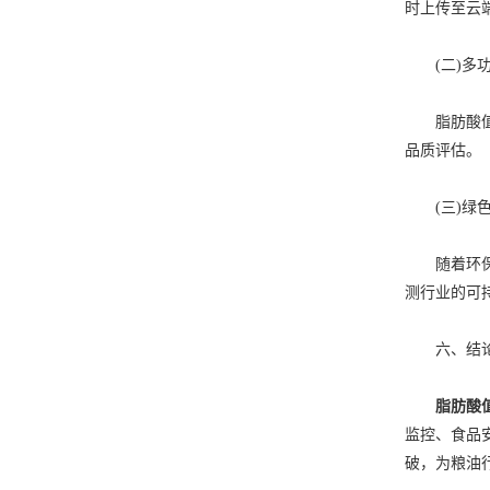
时上传至云
(二)多功
脂肪酸值测
品质评估。
(三)绿色
随着环保意
测行业的可
六、结
脂肪酸
监控、食品
破，为粮油