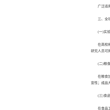
广泛适用性
三、全场
(一)实验
在高校和科
研究人员可
(二)粮食
在粮食加工
宜性；成品
(三)食品
在食品工