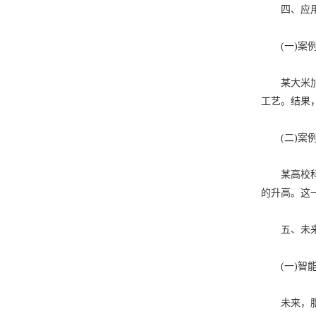
四、应用
(一)案例
某大米加工
工艺。结果
(二)案例
某高校科研
的升高。这
五、未来
(一)智能
未来，脂肪