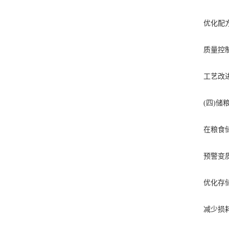
优化配方：
质量控制：
工艺改进：
(四)储粮
在粮食储备
预警变质：
优化存储：
减少损耗：