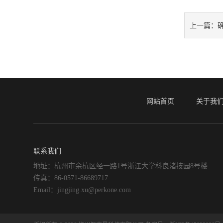
上一篇：
网站首页
关于我
联系我们
地址：杭州市余杭区经一路1号浙江大学科良渚技园8号楼
传真：86-0571-86689717
Email：jingjing.xu@perkone.com