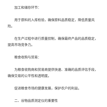
加工和储存环节：
用于原料的入库检验，确保原料品质稳定，降低质量风
险。
在生产过程中进行质量控制，确保最终产品的品质稳定，
提高市场竞争力。
粮食收购与贸易：
为粮食收购商和贸易商提供快速、准确的品质评估手段，
确保交易的公平性和透明度。
促进粮食市场的健康发展，保护农户的利益。
二、谷物品质测定仪的重要性