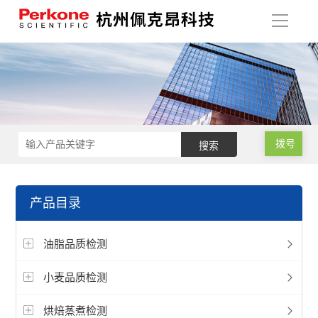
导
航
拨号
产品目录
油脂品质检测
小麦品质检测
烘焙蒸煮检测