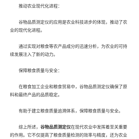
推动农业现代化进程：
谷物品质测定仪的应用是农业科技进步的体现，推动了农
业的现代化进程。
通过实现对粮食等农产品成分的迅速分析，为农业的可持
续发展注入了新的动力。
保障粮食质量与安全：
在粮食加工企业和粮食贸易中，谷物品质测定仪确保了原
料和最终产品的品质稳定。
有助于建立粮食质量追溯体系，保障粮食质量与安全。
综上所述，
谷物品质测定仪
在现代农业中发挥着至关重要
的作用。它不仅提高了粮食质量检测的效率与精度，还为农业