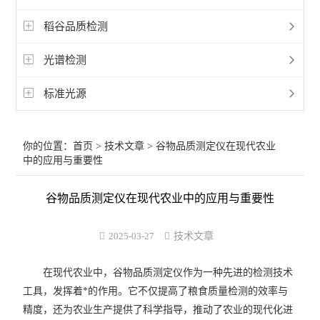
稻谷品质检测
光谱检测
标准光源
你的位置：
首页
>
技术文章
> 谷物品质测定仪在现代农业
中的应用与重要性
谷物品质测定仪在现代农业中的应用与重要性
2025-03-27
技术文章
在现代农业中，谷物品质测定仪作为一种先进的检测技术
工具，发挥着*的作用。它不仅提高了粮食质量检测的效率与
精度，还为农业生产提供了科学指导，推动了农业的现代化进