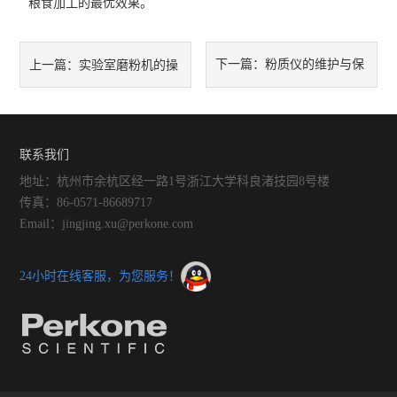
粮食加工的最优效果。
下一篇：
粉质仪的维护与保
上一篇：
实验室磨粉机的操
养：延长使用寿命的秘诀
作与维护指南
联系我们
地址：杭州市余杭区经一路1号浙江大学科良渚技园8号楼
传真：86-0571-86689717
Email：jingjing.xu@perkone.com
24小时在线客服，为您服务！