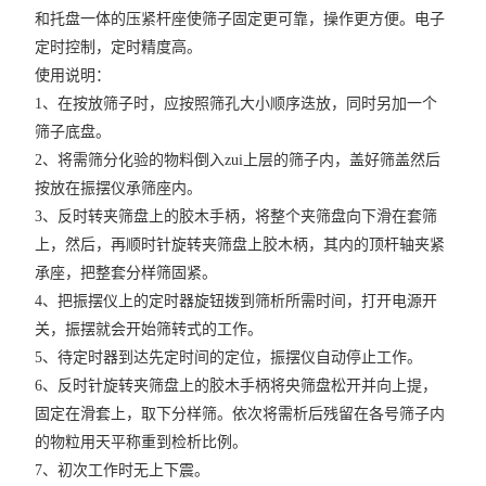
和托盘一体的压紧杆座使筛子固定更可靠，操作更方便。电子
定时控制，定时精度高。
使用说明：
1、在按放筛子时，应按照筛孔大小顺序迭放，同时另加一个
筛子底盘。
2、将需筛分化验的物料倒入zui上层的筛子内，盖好筛盖然后
按放在振摆仪承筛座内。
3、反时转夹筛盘上的胶木手柄，将整个夹筛盘向下滑在套筛
上，然后，再顺时针旋转夹筛盘上胶木柄，其内的顶杆轴夹紧
承座，把整套分样筛固紧。
4、把振摆仪上的定时器旋钮拨到筛析所需时间，打开电源开
关，振摆就会开始筛转式的工作。
5、待定时器到达先定时间的定位，振摆仪自动停止工作。
6、反时针旋转夹筛盘上的胶木手柄将央筛盘松开并向上提，
固定在滑套上，取下分样筛。依次将需析后残留在各号筛子内
的物粒用天平称重到检析比例。
7、初次工作时无上下震。