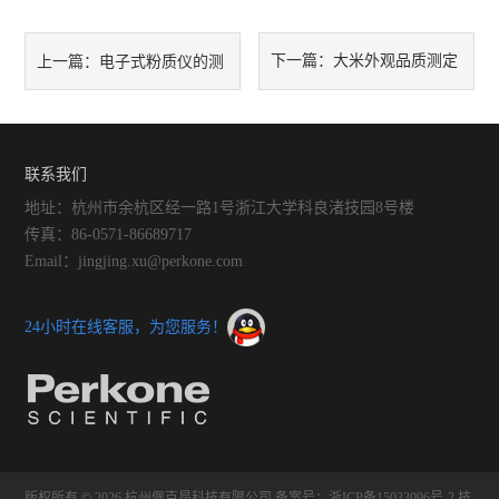
下一篇：
大米外观品质测定
上一篇：
电子式粉质仪的测
仪在大米加工和贸易中的应用
量误差来源有哪些？
联系我们
地址：杭州市余杭区经一路1号浙江大学科良渚技园8号楼
传真：86-0571-86689717
Email：jingjing.xu@perkone.com
24小时在线客服，为您服务！
版权所有 © 2026 杭州佩克昂科技有限公司
备案号：浙ICP备15033096号-2
技