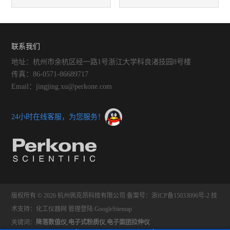
理粘性或湿润样品的筛分过
仪在大米加工和贸易中的应用
程？
联系我们
地址：杭州市余杭区经一路1号浙江大学科良渚技园8号楼
传真：86-0571-86689717
Email：jingjing.xu@perkone.com
24小时在线客服，为您服务！
版权所有 © 2026 杭州佩克昂科技有限公司
备案号：浙ICP备15033096号-2
技
术支持：
化工仪器网
管理登陆
GoogleSitemap
关键词：
降落数值仪
,
电子式粉质仪
,
电子面团拉伸仪