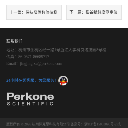
下一篇：
稻谷新鲜度测定仪
上一篇：
保持降落数值仪稳
是否存在误差，如何避免误
定性的小建议，你记住几个
差？
联系我们
了？
地址：杭州市余杭区经一路1号浙江大学科良渚技园8号楼
传真：86-0571-86689717
Email：jingjing.xu@perkone.com
24小时在线客服，为您服务！
版权所有 © 2026 杭州佩克昂科技有限公司
备案号：浙ICP备15033096号-2
技