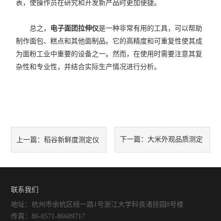
表，使操作员在研究和开发新产品时更加便捷。
总之，
电子面团拉伸仪
是一种非常有用的工具，可以帮助
制作面包、糕点和其他面制品。它的高精度和可重复性使其成
为面粉工业中重要的设备之一。然而，在使用时需要注意其复
杂性和专业性，并结合实际生产情况进行分析。
下一篇：
大米外观品质测定
上一篇：
稻谷新鲜度测定仪
仪维修几个小技巧，您都了解
是否存在误差，如何避免误
吗？
联系我们
差？
地址：杭州市余杭区经一路1号浙江大学科良渚技园8号楼
传真：86-0571-86689717