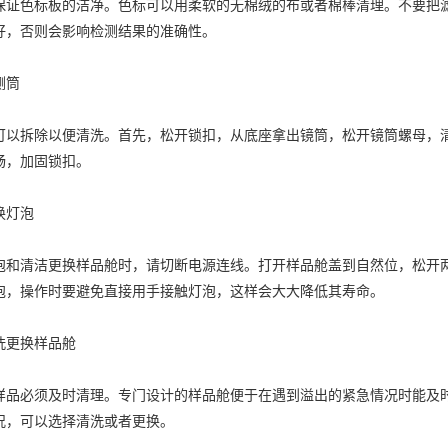
色标板的洁净。色标可以用柔软的无棉绒的布或者棉棒清理。不要把滤
好，否则会影响检测结果的准确性。
测筒
拆除以便清洗。首先，松开锁扣，从底座拿出镜筒，松开镜筒螺母，清
畅，加固锁扣。
灯泡
清洁更换样品舱时，请切断电源连线。打开样品舱盖到自然位，松开两
泡，操作时要避免直接用手接触灯泡，这样会大大降低其寿命。
更换样品舱
必须及时清理。专门设计的样品舱便于在遇到溢出的紧急情况时能及时
况，可以选择清洗或者更换。