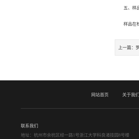
五、样
样品在检测
上一篇：
网站首页
关于我
联系我们
地址：杭州市余杭区经一路1号浙江大学科良渚技园8号楼