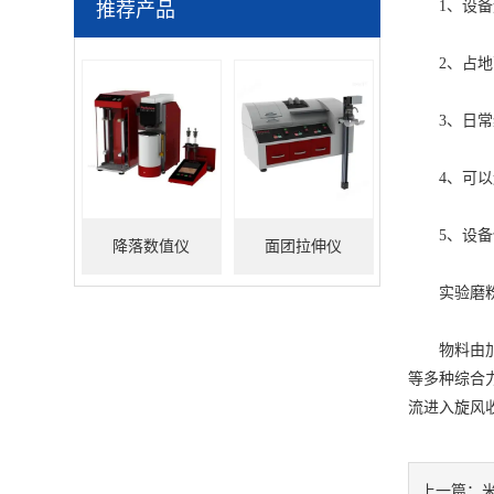
1、设备运
推荐产品
2、占地面
3、日常维
4、可以连
5、设备使
降落数值仪
面团拉伸仪
实验磨粉
物料由加料
等多种综合
流进入旋风
上一篇：