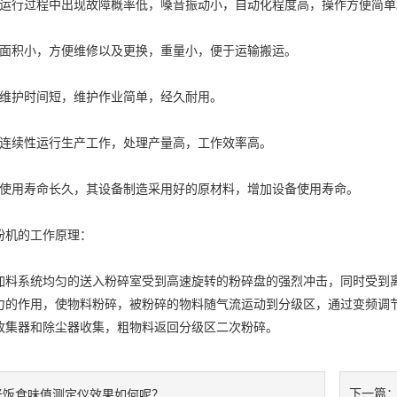
行过程中出现故障概率低，嗓音振动小，自动化程度高，操作方便简单
积小，方便维修以及更换，重量小，便于运输搬运。
护时间短，维护作业简单，经久耐用。
续性运行生产工作，处理产量高，工作效率高。
用寿命长久，其设备制造采用好的原材料，增加设备使用寿命。
机的工作原理：
系统均匀的送入粉碎室受到高速旋转的粉碎盘的强烈冲击，同时受到离
力的作用，使物料粉碎，被粉碎的物料随气流运动到分级区，通过变频调
收集器和除尘器收集，粗物料返回分级区二次粉碎。
下一篇
米饭食味值测定仪效果如何呢？