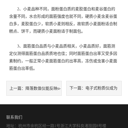
2、小麦品种不同，面粉蛋白质的麦胶蛋白和麦谷蛋白的
含量不同，水合形成的面筋强度也就不同，硬质小麦含麦谷蛋
白多，麦胶蛋白少，软质小麦则相反，故软质小麦面粉适合制
糕点、饼干，而硬质小麦面粉适于制面包。
3、面筋蛋白品质与小麦品质相关，小麦品质好，面筋测
定仪测得面筋蛋白品质质地也佳；同时面筋蛋白出率又受多因
素制约，一般正常小麦面筋蛋白的出率高，冻伤或虫害小麦面
筋蛋白出率低。
下一篇：
电子式粉质仪成为
上一篇：
降落数值仪能反映α-
谷物品检测的得力助手
淀粉酶活性的高低
联系我们
地址：杭州市余杭区经一路1号浙江大学科良渚技园8号楼