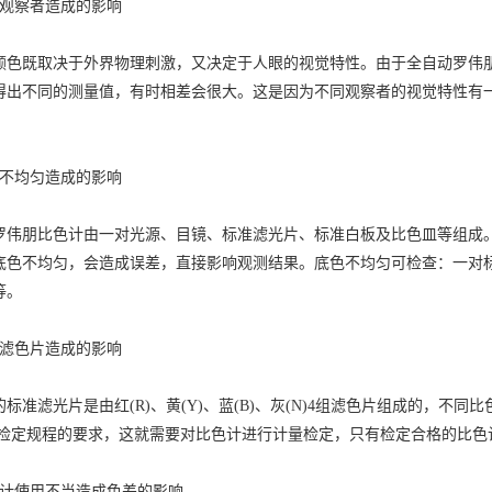
观察者造成的影响
既取决于外界物理刺激，又决定于人眼的视觉特性。由于全自动罗伟朋
得出不同的测量值，有时相差会很大。这是因为不同观察者的视觉特性有
不均匀造成的影响
朋比色计由一对光源、目镜、标准滤光片、标准白板及比色皿等组成。
底色不均匀，会造成误差，直接影响观测结果。底色不均匀可检查：一对
等。
滤色片造成的影响
滤光片是由红(R)、黄(Y)、蓝(B)、灰(N)4组滤色片组成的，不
-1991检定规程的要求，这就需要对比色计进行计量检定，只有检定合格的
使用不当造成色差的影响