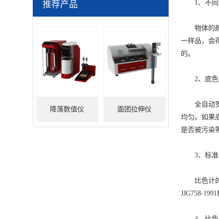
1、不同
推荐产品
物体的颜色
一样品，会
的。
2、底色
全自动罗伟
降落数值仪
面团拉伸仪
均匀。如果
是否被污染
3、标准
比色计的标准
JJG758
4、比色计