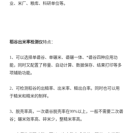
业、米厂、粮库、科研单位等。
稻谷出米率检测仪
特点：
1、可以选择单砻谷、单碾米、砻碾一体、*砻谷四种应用功
能，同时又配置了称量、自动计算、数据保存、结果打印等多
项辅助功能。
2、可检测稻谷的出糙率、出米率、糙出白率。同时也可以用
于糙米和精米的制样。
3、脱壳率高，一次砻谷脱壳率在99%以上，一般不需要二次砻
谷；碾米效率高、碎米少，整精米率高。