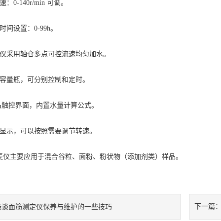
0-140r/min 可调。
时间设置：0-99h。
仪
采用轴仓多点可控流速均匀加水。
个容量瓶，可分别控制和定时。
液晶触控界面，内置水量计算公式。
时显示，可以按照需要调节转速。
麦仪
主要应用于混合谷粒、面粉、粉状物（添加剂类）样品。
下一篇
浅谈面筋测定仪保养与维护的一些技巧