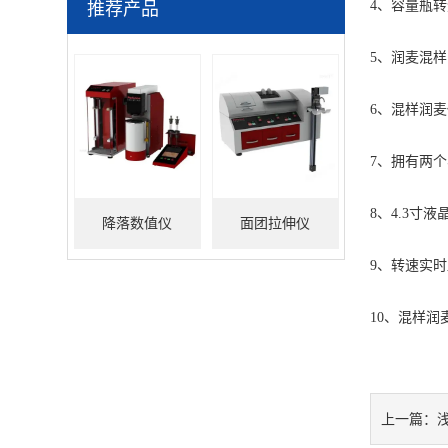
4、容量瓶转速：
推荐产品
5、润麦混样
6、
混样润麦
7、拥有两
8、4.3寸
降落数值仪
面团拉伸仪
9、转速实
10、
混样润
上一篇：