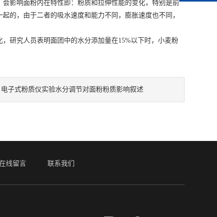
会影响面粉内在特性即：粉质和拉伸性能的变化，特别是前
一起的，由于二者的吸水速度和能力不同，膨胀速度也不同，
研究人员表明面团中的水分添加量在15%以下时，小麦粉
：
电子式粉质仪实验水分调节对面粉粉质影响叙述
在线留言
联系我们