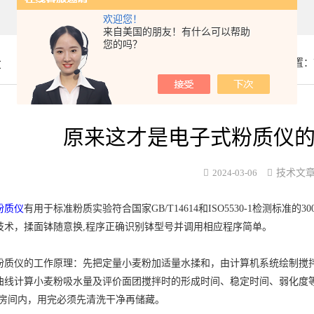
欢迎您！
来自美国的朋友！有什么可以帮助
您的吗？
章
你的位置：
原来这才是电子式粉质仪
2024-03-06
技术文
粉质仪
有用于标准粉质实验符合国家GB/T14614和ISO5530-1检测标准的
技术，揉面钵随意换,程序正确识别钵型号并调用相应程序简单。
仪的工作原理：先把定量小麦粉加适量水揉和，由计算机系统绘制搅拌
曲线计算小麦粉吸水量及评价面团搅拌时的形成时间、稳定时间、弱化度
度的房间内，用完必须先清洗干净再储藏。