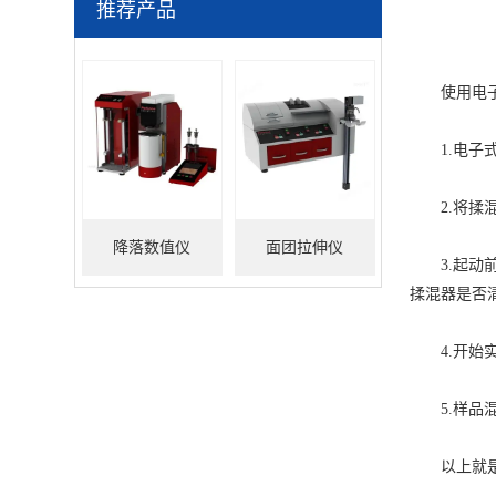
推荐产品
使用电子式
1.电子式
2.将揉混
降落数值仪
面团拉伸仪
3.起动前
揉混器是否
4.开始实
5.样品混
以上就