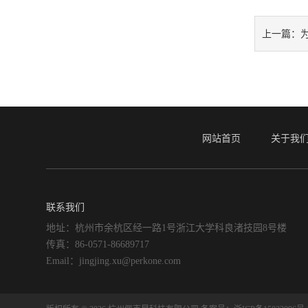
上一篇：
网站首页
关于我
联系我们
地址：杭州市余杭区经一路1号浙江大学科良渚技园8号楼
传真：86-0571-86689717
Email：jingjing.xu@perkone.com