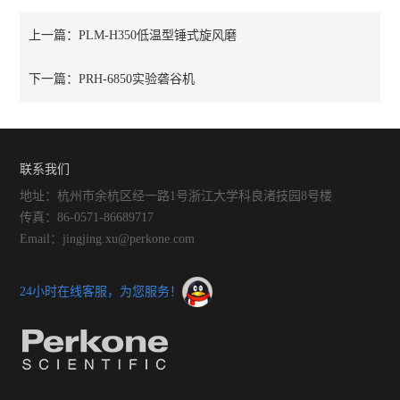
上一篇：
PLM-H350低温型锤式旋风磨
下一篇：
PRH-6850实验砻谷机
联系我们
地址：杭州市余杭区经一路1号浙江大学科良渚技园8号楼
传真：86-0571-86689717
Email：jingjing.xu@perkone.com
24小时在线客服，为您服务！