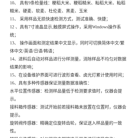
10、 具有9条检量线：粳稻大米、粳稻糙米、籼稻大米、籼稻
糙米、硬麦、软麦、杜伦麦、黑麦、玉米
11、 采用样品无损快速检测方式，测试准确、快捷；
12 、具有7寸液晶显示,触摸屏式操作，采用Windows操作系
统；
13、 操作画面和测定结果中文显示，同时可切换简体中文/繁
体中文/英语/日语/韩语；
14、进料后自动对样品进行分样测量，消除样品不均匀对数据
结果的影响；
15、在设备维护界面可进行波形查看、卤光灯累计使用时间；
16、具有多种传感器保证测量数据准确性：
水平位置传感器：检测样品量低于检测要求值时，仪器会提
示。
接料箱传感器：测试开始前若接料箱未放置在位置时，仪器会
提示。
旋转阀传感器：精确定位旋转齿轮，保证送入样品量的一致
性。