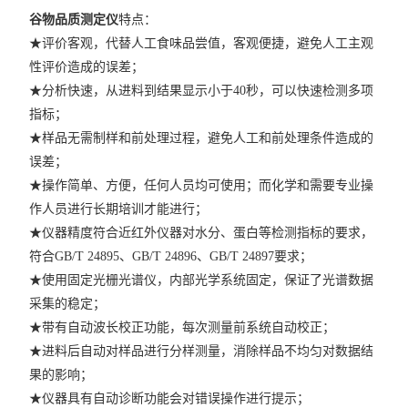
谷物品质测定仪
特点：
★
评价客观，代替人工食味品尝值，客观便捷，避免人工主观
性评价造成的误差；
★
分析快速，从进料到结果显示小于40秒，可以快速检测多项
指标；
★
样品无需制样和前处理过程，避免人工和前处理条件造成的
误差；
★
操作简单、方便，任何人员均可使用；而化学和需要专业操
作人员进行长期培训才能进行；
★
仪器精度符合近红外仪器对水分、蛋白等检测指标的要求，
符合GB/T 24895、GB/T 24896、GB/T 24897要求；
★
使用固定光栅光谱仪，内部光学系统固定，保证了光谱数据
采集的稳定；
★
带有自动波长校正功能，每次测量前系统自动校正；
★
进料后自动对样品进行分样测量，消除样品不均匀对数据结
果的影响；
★
仪器具有自动诊断功能会对错误操作进行提示；