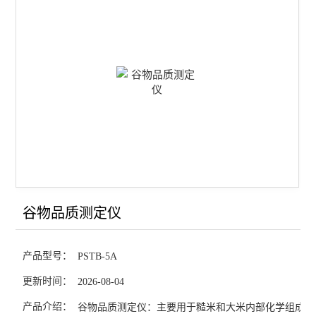
大型砻谷机
除杂清理机
破损淀粉测定仪
脂肪酸值测定仪
米饭食味计
稻谷出米率检测仪
大米加工精度测定仪
谷物品质测定仪
大米外观检测测定仪
产品型号：
PSTB-5A
稻谷新鲜度测定仪
更新时间：
2026-08-04
大米食味计
产品介绍：
谷物品质测定仪：主要用于糙米和大米内部化学组成品