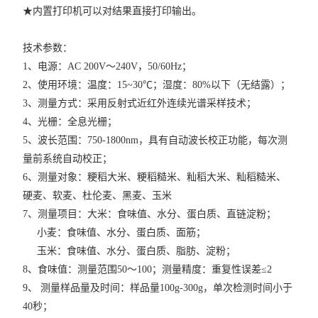
★
内置打印机可以对结果直接打印输出。
技术参数：
1、电源：AC 200V～240V，50/60Hz；
2、使用环境：温度：15~30℃；湿度：80%以下（无结露）；
3、测量方式：采用反射式近红外连续光谱采样技术；
4、光栅：全息光栅；
5、波长范围：750-1800nm，具有自动波长校正功能，每次测
量前系统自动校正；
6、测量对象：粳稻大米、粳稻糙米、籼稻大米、籼稻糙米、
硬麦、软麦、杜伦麦、黑麦、玉米
7、测量项目：大米：食味值、水分、蛋白质、直链淀粉；
小麦：食味值、水分、蛋白质、面筋；
玉米：食味值、水分、蛋白质、脂肪、淀粉；
8、食味值：测量范围50～100；测量精度：重复性误差≤2
9、 测量样品量及时间：样品量100g-300g，单次检测时间小于
40秒；