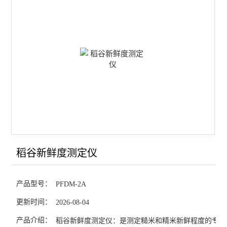
大型砻谷机
除杂清理机
破损淀粉测定仪
脂肪酸值测定仪
米饭食味计
稻谷出米率检测仪
大米加工精度测定仪
稻谷新鲜度测定仪
大米外观检测测定仪
产品型号：
PFDM-2A
稻谷新鲜度测定仪
更新时间：
2026-08-04
大米食味计
产品介绍：
稻谷新鲜度测定仪：是测定糙米和精米新鲜程度的专用