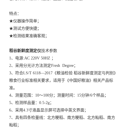
特点：
★仪器操作简单；
★测试方便快捷；
★检测结果准确客观；
稻谷新鲜度测定仪
技术参数
1、电源:AC 220V 50HZ ；
2、采用分光计方法测定Fresh Degree；
3、符合LS/T 6118—2017《粮油检验 稻谷新鲜度测定与判别》
粮食行业标准相关要求，适用于《中国好粮油》相关产品标
准。
4、测量范围：10～100分；测量时间：15分钟/6个样品；
5、检测样品量：0.5-2g；
6、采用4.3寸液晶显示屏可选择中英文界面；
7、具有四条检量线：北方粳稻、南方粳稻、北方籼稻、南方
籼稻；