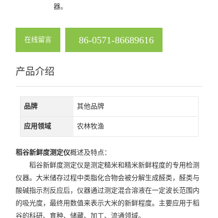
器。
查看全部 >>
86-0571-86689616
在线留言
产品介绍
品牌
其他品牌
应用领域
农林牧渔
稻谷新鲜度测定仪
概述及特点：
稻谷新鲜度测定仪是测定糙米和精米新鲜程度的专用检测
仪器。大米储存过程中类脂化合物会被分解生成醛类，醛类与
酸碱指示剂反应后，仪器通过测定混合溶液在一定波长范围内
的吸光度，最终用数值来表示大米的新鲜程度。主要应用于稻
谷的科研、育种、储藏、加工、流通领域。