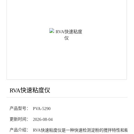
不完善粒测定仪（小麦、玉米、大豆、稻谷）
不*粒测定仪（小麦、玉米）
全自动分样器
沉降实验测定仪
全自动吹泡仪
流变发酵仪
全自动溶剂保持力测定仪
RVA快速粘度仪
混合实验仪
产品型号：
PVA-5290
RVA快速粘度仪
更新时间：
2026-08-04
面团拉伸仪PE-E
产品介绍：
RVA快速粘度仪是一种快速检测淀粉的搅拌特性和糊化