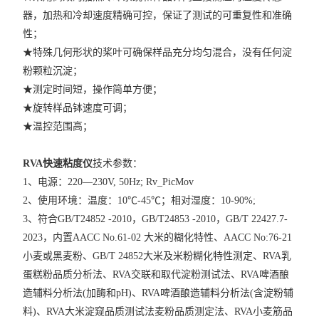
圆型验粉筛
器，加热和冷却速度精确可控，保证了测试的可重复性和准确
性；
锤式旋风磨H150
★特殊几何形状的桨叶可确保样品充分均匀混合，没有任何淀
粉颗粒沉淀；
粉质仪PF-T
★测定时间短，操作简单方便；
实验磨粉机
★旋转样品钵速度可调；
★温控范围高；
查看全部 >>
RVA快速粘度仪
技术参数：
1、电源：220—230V, 50Hz; Rv_PicMov
2、使用环境：温度：10℃-45℃；相对湿度：10-90%;
3、符合GB/T24852 -2010，GB/T24853 -2010，GB/T 22427.7-
2023，内置AACC No.61-02 大米的糊化特性、AACC No:76-21
小麦或黑麦粉、GB/T 24852大米及米粉糊化特性测定、RVA乳
蛋糕粉品质分析法、RVA交联和取代淀粉测试法、RVA啤酒酿
造辅料分析法(加酶和pH)、RVA啤酒酿造辅料分析法(含淀粉辅
料)、RVA大米淀窥品质测试法麦粉品质测定法、RVA小麦筋品