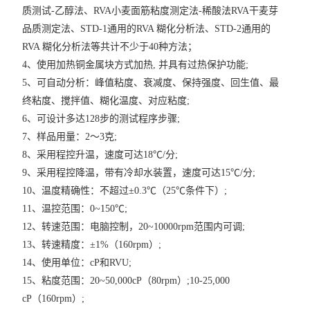
质测试-乙醇法、RVA小麦面筋粘度测定法-稀酸法RVA干麦芽
品质测定法、STD-1通用的RVA 糊化分析法、STD-2通用的
RVA 糊化分析法等共计不少于40种方法；
4、使用加热铜金属块方式加热, 并具有过热保护功能;
5、可自动分析：峰值粘度、衰减度、保持强度、回生值、最
终粘度、搅拌值、糊化温度、对应粘度;
6、可设计多达128步的测试程序步骤;
7、样品用量：2～3克;
8、采用程控升温，速度可达18℃/分;
9、采用程控降温，带有冷却水装置，速度可达15℃/分;
10、温度精确性：不超过±0.3℃（25℃条件下）;
11、温控范围：0~150℃;
12、转速范围：电脑控制，20~10000rpm范围内可调;
13、转速精度：±1%（160rpm）;
14、使用单位：cP和RVU;
15、粘度范围：20~50,000cP（80rpm）;10-25,000
cP（160rpm）;