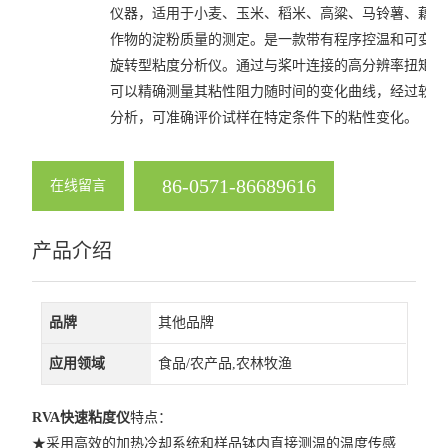
仪器，适用于小麦、玉米、稻米、高粱、马铃薯、藕等
混样润麦仪
作物的淀粉质量的测定。是一款带有程序控温和可变剪
小麦粉加工精度测定仪
旋转型粘度分析仪。通过与桨叶连接的高分辨率扭矩传
可以精确测量其粘性阻力随时间的变化曲线，经过软件
直链淀粉速测仪
分析，可准确评价试样在特定条件下的粘性变化。
盘式粉碎磨
86-0571-86689616
在线留言
锤式旋风磨H250
面筋测定仪
产品介绍
面团拉伸仪PE-T
品牌
其他品牌
粉质仪PF-E
应用领域
食品/农产品,农林牧渔
大型实验磨粉机
降落数值仪
RVA快速粘度仪
特点：
★采用高效的加热冷却系统和样品钵内直接测温的温度传感