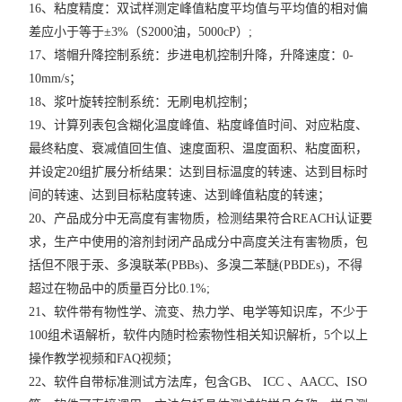
16、粘度精度：双试样测定峰值粘度平均值与平均值的相对偏
差应小于等于±3%（S2000油，5000cP）;
17、塔帽升降控制系统：步进电机控制升降，升降速度：0-
10mm/s；
18、浆叶旋转控制系统：无刷电机控制；
19、计算列表包含糊化温度峰值、粘度峰值时间、对应粘度、
最终粘度、衰减值回生值、速度面积、温度面积、粘度面积，
并设定20组扩展分析结果：达到目标温度的转速、达到目标时
间的转速、达到目标粘度转速、达到峰值粘度的转速；
20、产品成分中无高度有害物质，检测结果符合REACH认证要
求，生产中使用的溶剂封闭产品成分中高度关注有害物质，包
括但不限于汞、多溴联苯(PBBs)、多溴二苯醚(PBDEs)，不得
超过在物品中的质量百分比0.1%;
21、软件带有物性学、流变、热力学、电学等知识库，不少于
100组术语解析，软件内随时检索物性相关知识解析，5个以上
操作教学视频和FAQ视频；
22、软件自带标准测试方法库，包含GB、 ICC 、AACC、ISO