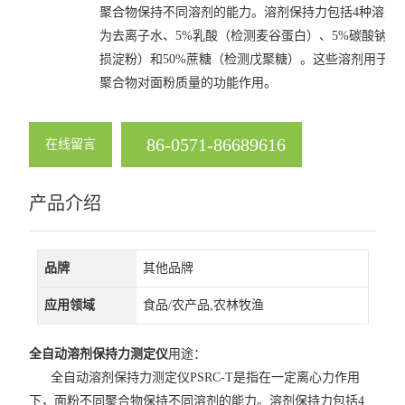
聚合物保持不同溶剂的能力。溶剂保持力包括4种溶剂
混样润麦仪
为去离子水、5%乳酸（检测麦谷蛋白）、5%碳酸钠（
小麦粉加工精度测定仪
损淀粉）和50%蔗糖（检测戊聚糖）。这些溶剂用于检
聚合物对面粉质量的功能作用。
直链淀粉速测仪
盘式粉碎磨
86-0571-86689616
在线留言
锤式旋风磨H250
产品介绍
面筋测定仪
面团拉伸仪PE-T
品牌
其他品牌
粉质仪PF-E
应用领域
食品/农产品,农林牧渔
大型实验磨粉机
全自动溶剂保持力测定仪
用途：
降落数值仪
全自动溶剂保持力测定仪PSRC-T是指在一定离心力作用
下，面粉不同聚合物保持不同溶剂的能力。溶剂保持力包括4