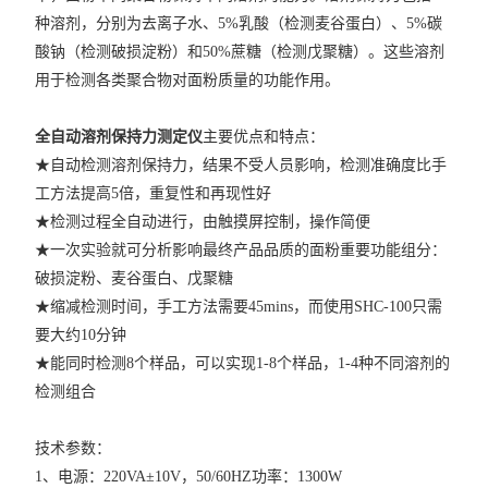
圆型验粉筛
种溶剂，分别为去离子水、5%乳酸（检测麦谷蛋白）、5%碳
酸钠（检测破损淀粉）和50%蔗糖（检测戊聚糖）。这些溶剂
锤式旋风磨H150
用于检测各类聚合物对面粉质量的功能作用。
粉质仪PF-T
全自动溶剂保持力测定仪
主要优点和特点：
实验磨粉机
★
自动检测溶剂保持力，结果不受人员影响，检测准确度比手
工方法提高5倍，重复性和再现性好
查看全部 >>
★
检测过程全自动进行，由触摸屏控制，操作简便
★
一次实验就可分析影响最终产品品质的面粉重要功能组分：
破损淀粉、麦谷蛋白、戊聚糖
★
缩减检测时间，手工方法需要45mins，而使用SHC-100只需
要大约10分钟
★
能同时检测8个样品，可以实现1-8个样品，1-4种不同溶剂的
检测组合
技术参数：
1、电源：220VA±10V，50/60HZ功率：1300W