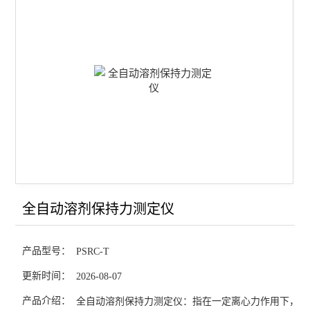
不完善粒测定仪（小麦、玉米、大豆、稻谷）
不*粒测定仪（小麦、玉米）
全自动分样器
沉降实验测定仪
全自动吹泡仪
流变发酵仪
全自动溶剂保持力测定仪
全自动溶剂保持力测定仪
混合实验仪
产品型号：
PSRC-T
RVA快速粘度仪
更新时间：
2026-08-07
面团拉伸仪PE-E
产品介绍：
全自动溶剂保持力测定仪：指在一定离心力作用下，面