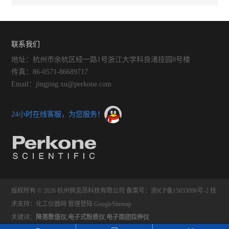
联系我们
地址：杭州市余杭区经一路1号浙江大学科良渚技园8号楼
传真：86-0571-86689717
Email：jingjing.xu@perkone.com
24小时在线客服，为您服务！
版权所有 © 2026 杭州佩克昂科技有限公司
备案号：浙ICP备15033096号-2
技
术支持：
化工仪器网
管理登陆
GoogleSitemap
关键词：
降落数值仪
,
电子式粉质仪
,
电子面团拉伸仪