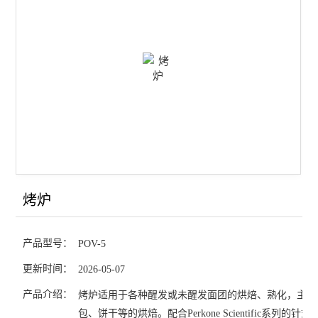
实验面条机
醒发箱
面团成型机
针式和面机
查看全部 >>
烤炉
产品型号：
POV-5
更新时间：
2026-05-07
产品介绍：
烤炉适用于各种醒发或未醒发面团的烘焙、熟化，主要
包、饼干等的烘焙。配合Perkone Scientific系列的针式