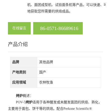
机、面团成型机、试验面条机等产品，可以快速、可靠
地获取您所需要的烘焙成品。
86-0571-86689616
在线留言
产品介绍
品牌
其他品牌
产地类别
国产
应用领域
农林牧渔
烤炉
概述：
POV-5
烤炉
适用于各种醒发或未醒发面团的烘焙、熟化，
主要用于面包、饼干等的烘焙。配合Perkone Scientific®