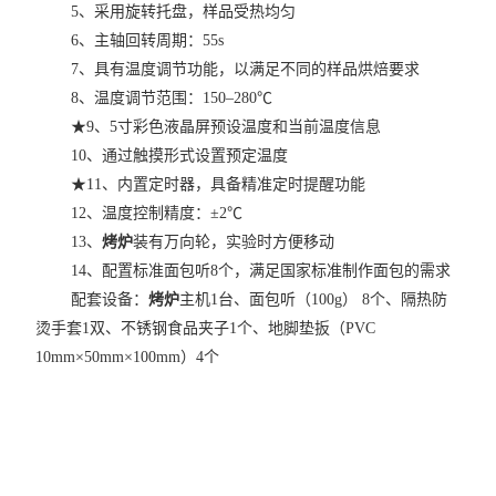
5、采用旋转托盘，样品受热均匀
6、主轴回转周期：55s
7、具有温度调节功能，以满足不同的样品烘焙要求
8、温度调节范围：150–280℃
★9、5寸彩色液晶屏预设温度和当前温度信息
10、通过触摸形式设置预定温度
★11、内置定时器，具备精准定时提醒功能
12、温度控制精度：±2℃
13、
烤炉
装有万向轮，实验时方便移动
14、配置标准面包听8个，满足国家标准制作面包的需求
配套设备：
烤炉
主机1台、面包听（100g） 8个、隔热防
烫手套1双、不锈钢食品夹子1个、地脚垫扳（PVC
10mm×50mm×100mm）4个