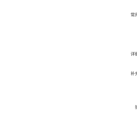
常
详
补