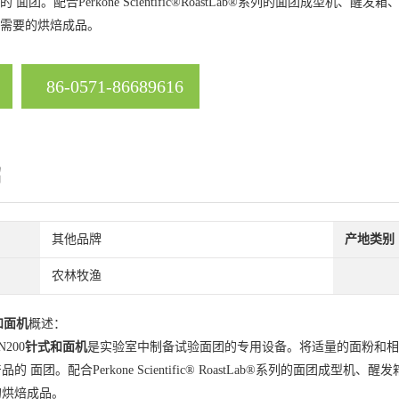
的 面团。配合Perkone Scientific®RoastLab®系列的面团
需要的烘焙成品。
86-0571-86689616
绍
其他品牌
产地类别
农林牧渔
和面机
概述：
N200
针式和面机
是实验室中制备试验面团的专用设备。将适量的面粉和相
品的 面团。配合Perkone Scientific® RoastLab®系列的面
的烘焙成品。