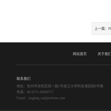
上一篇：
P
网站首页
关于我
联系我们
地址：杭州市余杭区经一路1号浙江大学科良渚技园8号楼
传真：86-0571-86689717
Email：jingjing.xu@perkone.com