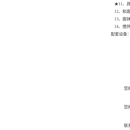
★11、
12、和
13、面
14、搅
配套设备
您
您
联