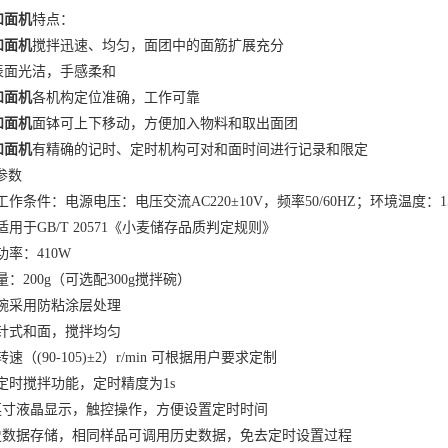
和面机
特点：
和面机
搅拌迅速、均匀，面团中的面筋扩展充分
表面光洁，手感柔和
和面机
各机构定位准确，工作可靠
和面机
面钵可上下移动，方便加入物料和取出面团
和面机
有精确的记时、定时机构可对和面时间进行记录和限定
参数
工作条件：电源电压：电压交流AC220±10V，频率50/60HZ；环境温度：1
适用于GB/T 20571《小麦储存品质判定规则》
功率：410W
量：200g（可选配300g搅拌碗）
碗采用防粘涂层处理
针式和面，搅拌均匀
速（(90-105)±2）r/min 可根据用户要求定制
定时搅拌功能，定时精度为1s
英寸液晶显示，触控操作，方便设置定时时间
史数据存储，相同样品可调用历史数据，免去定时设置过程