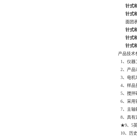
针式
针式
面团
针式
针式
针式
产品技术
1、仪器
2、产品
3、电机
4、样品
5、搅拌
6、采用
7、主轴转
8、具有
★9、5
10、历