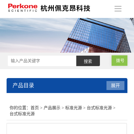
导
航
拨号
产品目录
展开
标准光源
你的位置：
首页
>
产品展示
>
标准光源
>
台式标准光源
>
台式标准光源
框式标准光源
台式标准光源